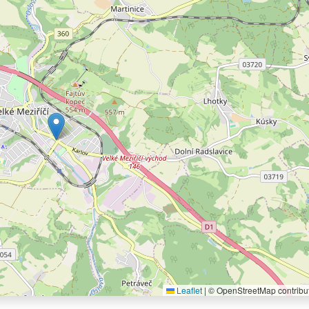
Leaflet
|
© OpenStreetMap contribu