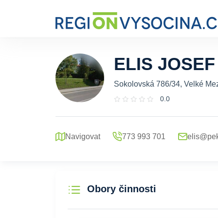
ELIS JOSEF
Sokolovská 786/34, Velké Mezi
0.0
Navigovat
773 993 701
elis@pek
Obory činnosti