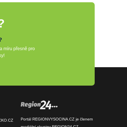
?
?
a míru přesně pro
ky!
Portál REGIONVYSOCINA.CZ je členem
CKO.CZ
mediální skupiny
REGION24.CZ
.