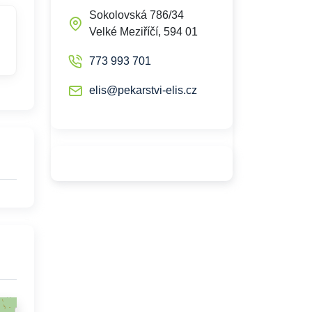
Sokolovská 786/34
Velké Meziříčí, 594 01
773 993 701
elis@pekarstvi-elis.cz