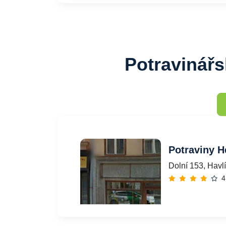
Potravinář
Potraviny H
Dolní 153, Havl
4