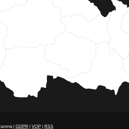
razena |
GDPR
|
VOP
|
RSS