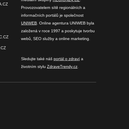
A.CZ
Provozovatelem sítě regionálních a
informačních portálů je společnost
UNIWEB
. Online agentura UNIWEB byla
založená v roce 1997 a poskytuje tvorbu
C.CZ
webů, SEO služby a online marketing.
.CZ
Sledujte také náš
portál o zdraví
a
životním stylu
ZdraveTrendy.cz
.