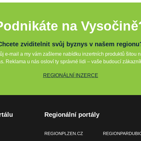
Podnikáte na Vysočině
Chcete zviditelnit svůj byznys v našem regionu
j e-mail a my vám zašleme nabídku inzertních produktů šitou n
s. Reklama u nás osloví ty správné lidi – vaše budoucí zákazní
REGIONÁLNÍ INZERCE
rtálu
Regionální portály
REGIONPLZEN.CZ
REGIONPARDUBI