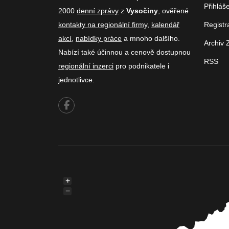
Přihláš
2000
denní zprávy
z
Vysočiny
, ověřené
kontakty na regionální firmy
,
kalendář
Registr
akcí
,
nabídky práce
a mnoho dalšího.
Archiv 
Nabízí také účinnou a cenově dostupnou
RSS
regionální inzerci
pro podnikatele i
jednotlivce.
+
−