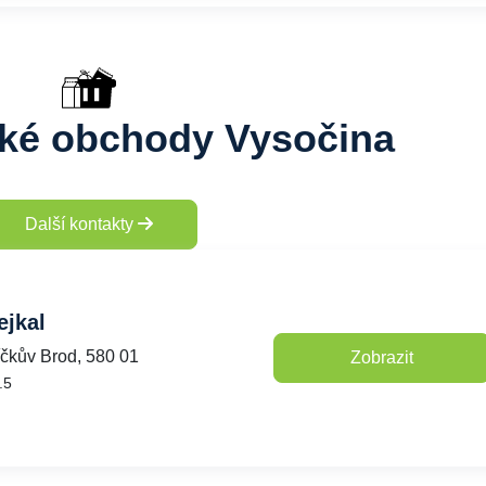
ské obchody Vysočina
Další kontakty
ejkal
íčkův Brod, 580 01
Zobrazit
.5