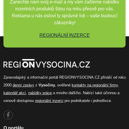
Zanechte nám svůj e-mail a my vám zašleme nabídku
inzertních produktů šitou na míru přesně pro vás.
Reklama u nás osloví ty správné lidi – vaše budoucí
zákazníky!
REGIONÁLNÍ INZERCE
Zpravodajský a informační portál REGIONVYSOCINA.CZ přináší od roku
2000
denní zprávy
z
Vysočiny
, ověřené
kontakty na regionální firmy
,
kalendář akcí
,
nabídky práce
a mnoho dalšího. Nabízí také účinnou a
cenově dostupnou
regionální inzerci
pro podnikatele i jednotlivce.
O portálu