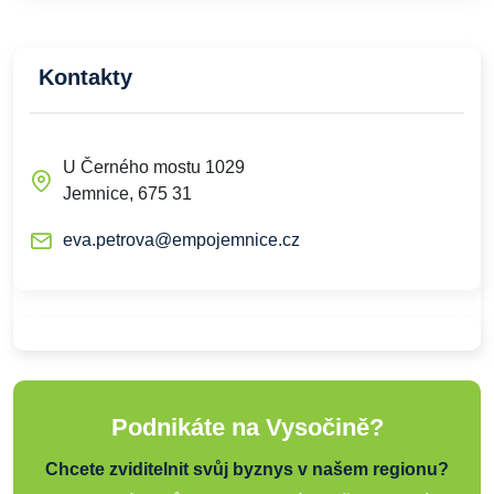
Kontakty
U Černého mostu 1029
Jemnice, 675 31
eva.petrova@empojemnice.cz
Podnikáte na Vysočině?
Chcete zviditelnit svůj byznys v našem regionu?