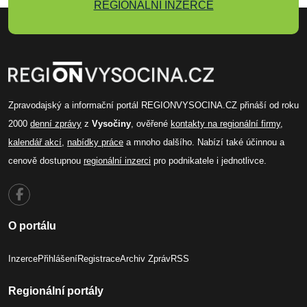
REGIONÁLNÍ INZERCE
Zpravodajský a informační portál REGIONVYSOCINA.CZ přináší od roku
2000
denní zprávy
z
Vysočiny
, ověřené
kontakty na regionální firmy
,
kalendář akcí
,
nabídky práce
a mnoho dalšího. Nabízí také účinnou a
cenově dostupnou
regionální inzerci
pro podnikatele i jednotlivce.
O portálu
Inzerce
Přihlášení
Registrace
Archiv Zpráv
RSS
Regionální portály