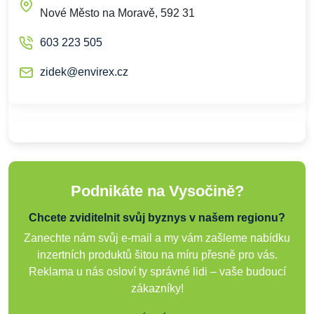
Nové Město na Moravě, 592 31
603 223 505
zidek@envirex.cz
Podnikáte na Vysočině?
Chcete zviditelnit svůj byznys v našem regionu?
Zanechte nám svůj e-mail a my vám zašleme nabídku
inzertních produktů šitou na míru přesně pro vás.
Reklama u nás osloví ty správné lidi – vaše budoucí
zákazníky!