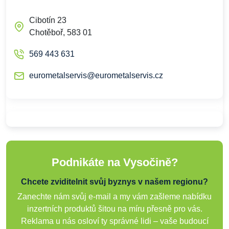
Cibotín 23
Chotěboř, 583 01
569 443 631
eurometalservis@eurometalservis.cz
Podnikáte na Vysočině?
Chcete zviditelnit svůj byznys v našem regionu?
Zanechte nám svůj e-mail a my vám zašleme nabídku
inzertních produktů šitou na míru přesně pro vás.
Reklama u nás osloví ty správné lidi – vaše budoucí