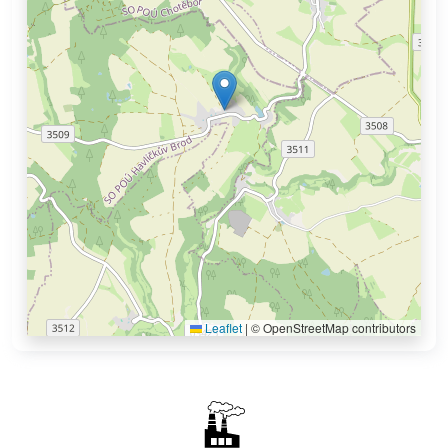
Leaflet
|
© OpenStreetMap contributors