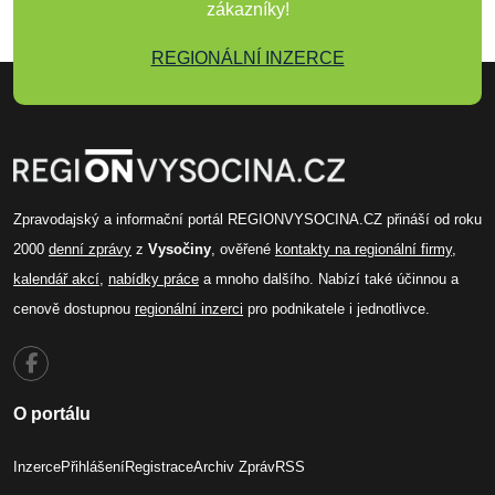
zákazníky!
REGIONÁLNÍ INZERCE
Zpravodajský a informační portál REGIONVYSOCINA.CZ přináší od roku
2000
denní zprávy
z
Vysočiny
, ověřené
kontakty na regionální firmy
,
kalendář akcí
,
nabídky práce
a mnoho dalšího. Nabízí také účinnou a
cenově dostupnou
regionální inzerci
pro podnikatele i jednotlivce.
O portálu
Inzerce
Přihlášení
Registrace
Archiv Zpráv
RSS