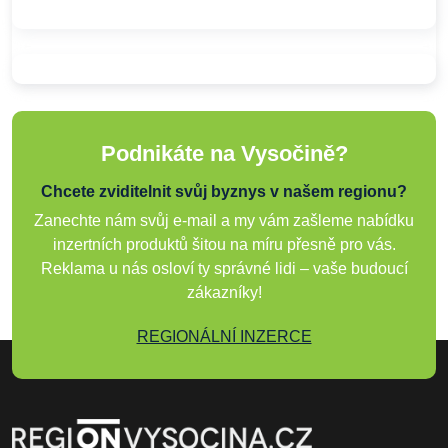
Podnikáte na Vysočině?
Chcete zviditelnit svůj byznys v našem regionu?
Zanechte nám svůj e-mail a my vám zašleme nabídku
inzertních produktů šitou na míru přesně pro vás.
Reklama u nás osloví ty správné lidi – vaše budoucí
zákazníky!
REGIONÁLNÍ INZERCE