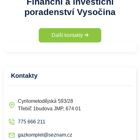
Finanční a investiční
poradenství Vysočina
Další kontakty
Kontakty
Cyrilometodějská 593/28
Třebíč 1budova JMP, 674 01
775 666 211
gazkomplet@seznam.cz