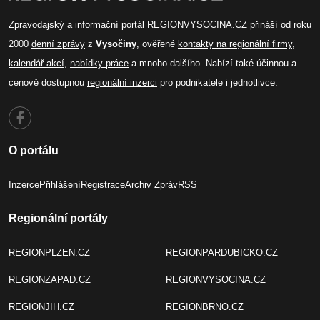
Zpravodajský a informační portál REGIONVYSOCINA.CZ přináší od roku
2000
denní zprávy
z
Vysočiny
, ověřené
kontakty na regionální firmy
,
kalendář akcí
,
nabídky práce
a mnoho dalšího. Nabízí také účinnou a
cenově dostupnou
regionální inzerci
pro podnikatele i jednotlivce.
O portálu
Inzerce
Přihlášení
Registrace
Archiv Zpráv
RSS
Regionální portály
REGIONPLZEN.CZ
REGIONPARDUBICKO.CZ
REGIONZAPAD.CZ
REGIONVYSOCINA.CZ
REGIONJIH.CZ
REGIONBRNO.CZ