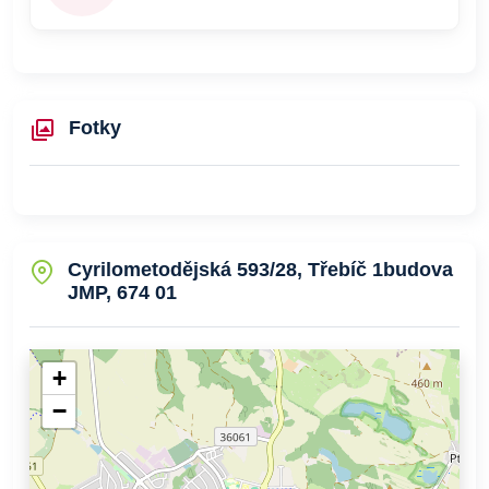
Fotky
Cyrilometodějská 593/28, Třebíč 1budova
JMP, 674 01
+
−