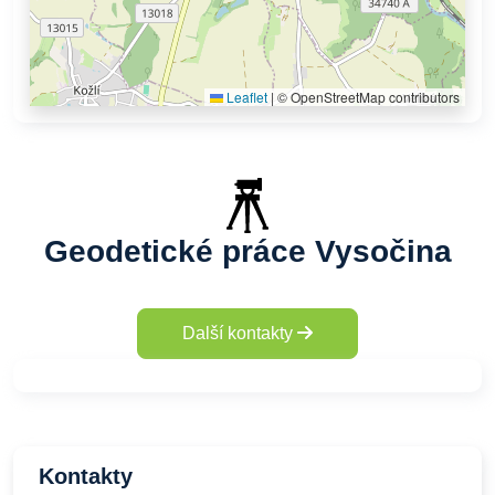
Leaflet
|
© OpenStreetMap contributors
Geodetické práce Vysočina
Další kontakty
Kontakty