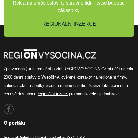
Reklama u nás osloví ty správné lidi – vaše budoucí
zákazníky!
REGIONÁLNÍ INZERCE
Zpravodajský a informační portál REGIONVYSOCINA.CZ přináší od roku
2000
denní zprávy
z
Vysočiny
, ověřené
kontakty na regionální firmy
,
kalendář akcí
,
nabídky práce
a mnoho dalšího. Nabízí také účinnou a
cenově dostupnou
regionální inzerci
pro podnikatele i jednotlivce.
O portálu
Inzerce
Přihlášení
Registrace
Archiv Zpráv
RSS