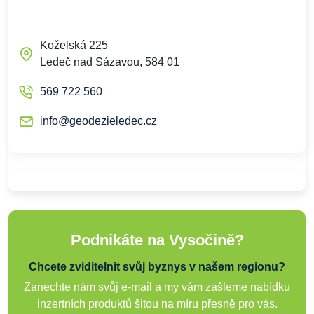
Koželská 225
Ledeč nad Sázavou, 584 01
569 722 560
info@geodezieledec.cz
Podnikáte na Vysočině?
Chcete zviditelnit svůj byznys v našem regionu?
Zanechte nám svůj e-mail a my vám zašleme nabídku
inzertních produktů šitou na míru přesně pro vás.