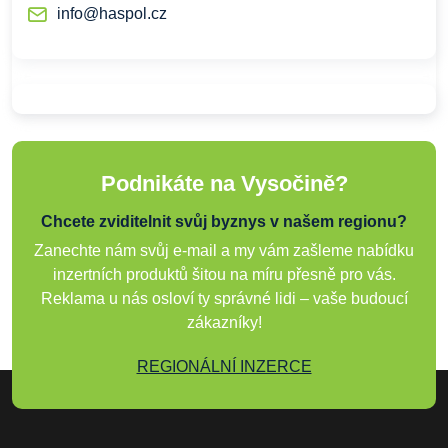
info@haspol.cz
Podnikáte na Vysočině?
Chcete zviditelnit svůj byznys v našem regionu?
Zanechte nám svůj e-mail a my vám zašleme nabídku
inzertních produktů šitou na míru přesně pro vás.
Reklama u nás osloví ty správné lidi – vaše budoucí
zákazníky!
REGIONÁLNÍ INZERCE