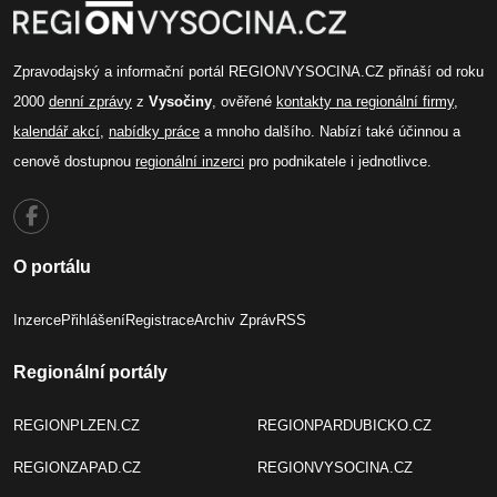
Zpravodajský a informační portál REGIONVYSOCINA.CZ přináší od roku
2000
denní zprávy
z
Vysočiny
, ověřené
kontakty na regionální firmy
,
kalendář akcí
,
nabídky práce
a mnoho dalšího. Nabízí také účinnou a
cenově dostupnou
regionální inzerci
pro podnikatele i jednotlivce.
O portálu
Inzerce
Přihlášení
Registrace
Archiv Zpráv
RSS
Regionální portály
REGIONPLZEN.CZ
REGIONPARDUBICKO.CZ
REGIONZAPAD.CZ
REGIONVYSOCINA.CZ