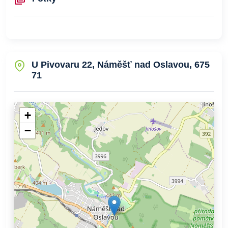
U Pivovaru 22, Náměšť nad Oslavou, 675
71
+
−