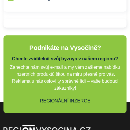
Podnikáte na Vysočině?
Chcete zviditelnit svůj byznys v našem regionu?
Zanechte nám svůj e-mail a my vám zašleme nabídku
inzertních produktů šitou na míru přesně pro vás.
Reklama u nás osloví ty správné lidi – vaše budoucí
zákazníky!
REGIONÁLNÍ INZERCE