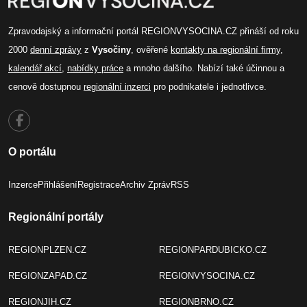
Zpravodajský a informační portál REGIONVYSOCINA.CZ přináší od roku
2000
denní zprávy
z
Vysočiny
, ověřené
kontakty na regionální firmy
,
kalendář akcí
,
nabídky práce
a mnoho dalšího. Nabízí také účinnou a
cenově dostupnou
regionální inzerci
pro podnikatele i jednotlivce.
O portálu
Inzerce
Přihlášení
Registrace
Archiv Zpráv
RSS
Regionální portály
REGIONPLZEN.CZ
REGIONPARDUBICKO.CZ
REGIONZAPAD.CZ
REGIONVYSOCINA.CZ
REGIONJIH.CZ
REGIONBRNO.CZ