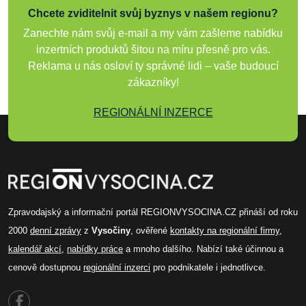
Chcete zviditelnit svůj byznys v našem regionu?
Zanechte nám svůj e-mail a my vám zašleme nabídku
inzertních produktů šitou na míru přesně pro vás.
Reklama u nás osloví ty správné lidi – vaše budoucí
zákazníky!
REGIONÁLNÍ INZERCE
Zpravodajský a informační portál REGIONVYSOCINA.CZ přináší od roku
2000
denní zprávy
z
Vysočiny
, ověřené
kontakty na regionální firmy
,
kalendář akcí
,
nabídky práce
a mnoho dalšího. Nabízí také účinnou a
cenově dostupnou
regionální inzerci
pro podnikatele i jednotlivce.