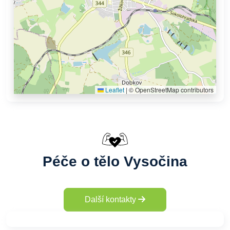
Leaflet
|
© OpenStreetMap contributors
Péče o tělo Vysočina
Další kontakty