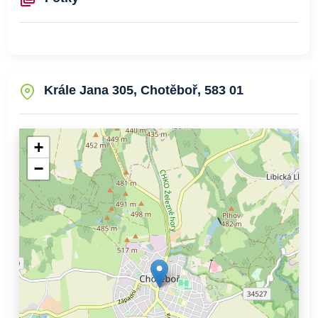
Krále Jana 305, Chotěboř, 583 01
+
−