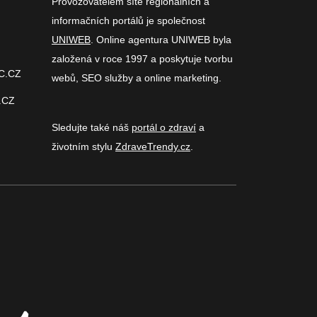
Provozovatelem sítě regionálních a
informačních portálů je společnost
UNIWEB
. Online agentura UNIWEB byla
založená v roce 1997 a poskytuje tvorbu
C.CZ
webů, SEO služby a online marketing.
.CZ
Sledujte také náš
portál o zdraví
a
životním stylu
ZdraveTrendy.cz
.