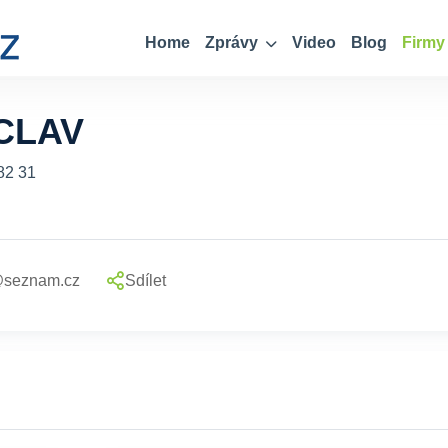
Home
Zprávy
Video
Blog
Firmy
CLAV
82 31
@seznam.cz
Sdílet