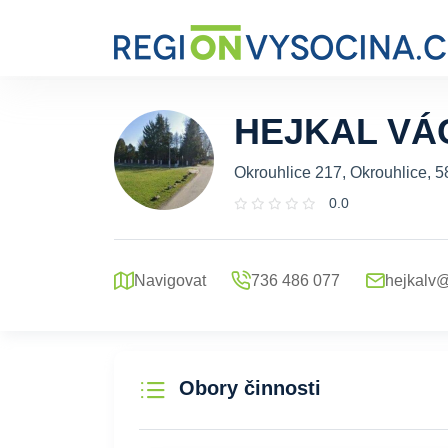
HEJKAL VÁ
Okrouhlice 217, Okrouhlice, 5
0.0
Navigovat
736 486 077
hejkalv
Obory činnosti