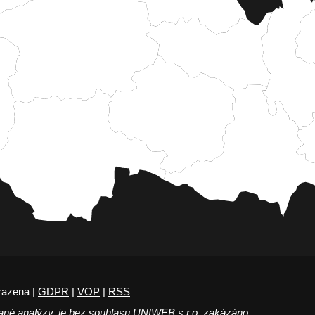
razena |
GDPR
|
VOP
|
RSS
ané analýzy, je bez souhlasu UNIWEB s.r.o. zakázáno.