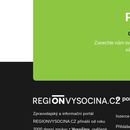
Zanechte nám svů
vá
O po
Zpravodajský a informační portál
Inzerce
REGIONVYSOCINA.CZ přináší od roku
Přihláš
2000
denní zprávy
z
Vysočiny
, ověřené