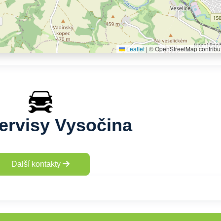
Leaflet
|
© OpenStreetMap contribu
ervisy Vysočina
Další kontakty