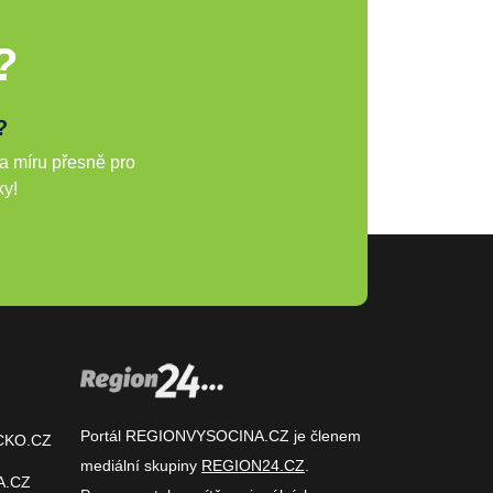
?
?
a míru přesně pro
ky!
Portál REGIONVYSOCINA.CZ je členem
CKO.CZ
mediální skupiny
REGION24.CZ
.
A.CZ