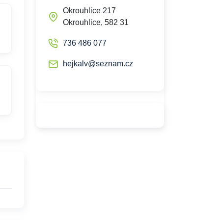
Okrouhlice 217
Okrouhlice, 582 31
736 486 077
hejkalv@seznam.cz