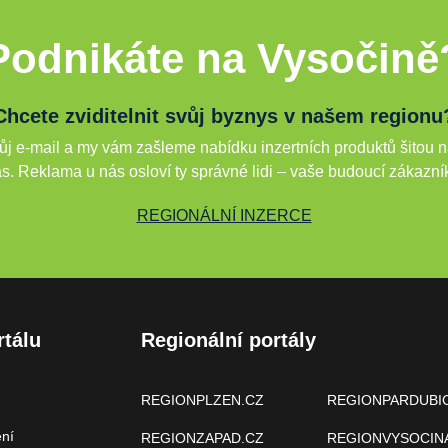
Podnikáte na Vysočině
Chcete zviditelnit svůj byznys v našem regionu
j e-mail a my vám zašleme nabídku inzertních produktů šitou n
s. Reklama u nás osloví ty správné lidi – vaše budoucí zákazní
REGIONÁLNÍ INZERCE
rtálu
Regionální portály
REGIONPLZEN.CZ
REGIONPARDUBI
ení
REGIONZAPAD.CZ
REGIONVYSOCIN