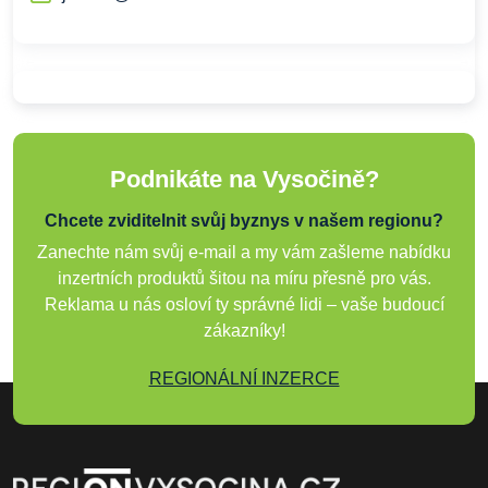
Podnikáte na Vysočině?
Chcete zviditelnit svůj byznys v našem regionu?
Zanechte nám svůj e-mail a my vám zašleme nabídku
inzertních produktů šitou na míru přesně pro vás.
Reklama u nás osloví ty správné lidi – vaše budoucí
zákazníky!
REGIONÁLNÍ INZERCE