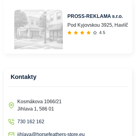
PROSS-REKLAMA s.r.o.
Pod Kyjovskou 3925, Havlíčkův
4.5
Kontakty
Kosmákova 1066/21
Jihlava 1, 586 01
730 162 162
jihlava@horsefeathers-store.eu