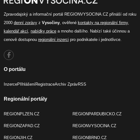
Zpravodajský a informační portál REGIONVYSOCINA.CZ přináší od roku
2000
denní zprávy
z
Vysočiny
, ověřené
kontakty na regionální firmy
,
kalendář akcí
,
nabídky práce
a mnoho dalšího. Nabízí také účinnou a
cenově dostupnou
regionální inzerci
pro podnikatele i jednotlivce.
O portálu
Inzerce
Přihlášení
Registrace
Archiv Zpráv
RSS
Regionální portály
REGIONPLZEN.CZ
REGIONPARDUBICKO.CZ
REGIONZAPAD.CZ
REGIONVYSOCINA.CZ
REGIONJIH.CZ
REGIONBRNO.CZ