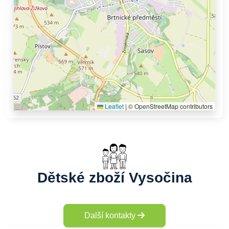
Leaflet
|
© OpenStreetMap contributors
Dětské zboží Vysočina
Další kontakty