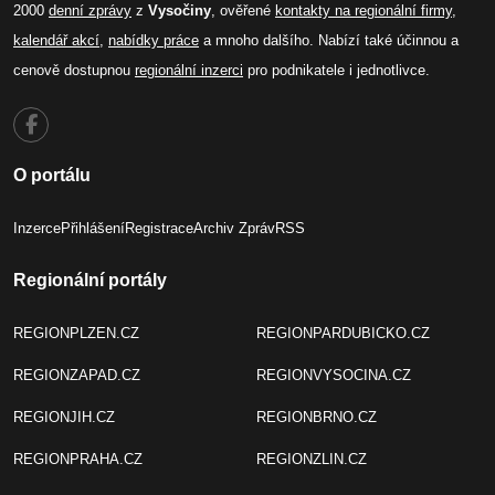
2000
denní zprávy
z
Vysočiny
, ověřené
kontakty na regionální firmy
,
kalendář akcí
,
nabídky práce
a mnoho dalšího. Nabízí také účinnou a
cenově dostupnou
regionální inzerci
pro podnikatele i jednotlivce.
O portálu
Inzerce
Přihlášení
Registrace
Archiv Zpráv
RSS
Regionální portály
REGIONPLZEN.CZ
REGIONPARDUBICKO.CZ
REGIONZAPAD.CZ
REGIONVYSOCINA.CZ
REGIONJIH.CZ
REGIONBRNO.CZ
REGIONPRAHA.CZ
REGIONZLIN.CZ