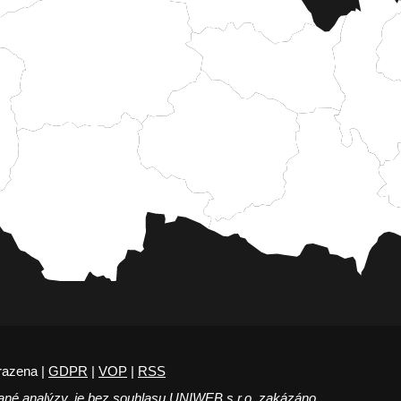
razena |
GDPR
|
VOP
|
RSS
ané analýzy, je bez souhlasu UNIWEB s.r.o. zakázáno.