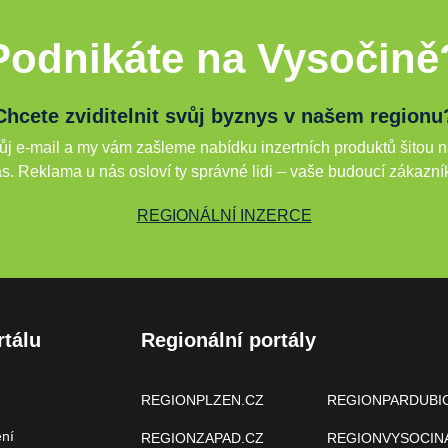
Podnikáte na Vysočině
Chcete zviditelnit svůj byznys v našem regionu
j e-mail a my vám zašleme nabídku inzertních produktů šitou n
s. Reklama u nás osloví ty správné lidi – vaše budoucí zákazní
REGIONÁLNÍ INZERCE
rtálu
Regionální portály
REGIONPLZEN.CZ
REGIONPARDUBI
ení
REGIONZAPAD.CZ
REGIONVYSOCIN