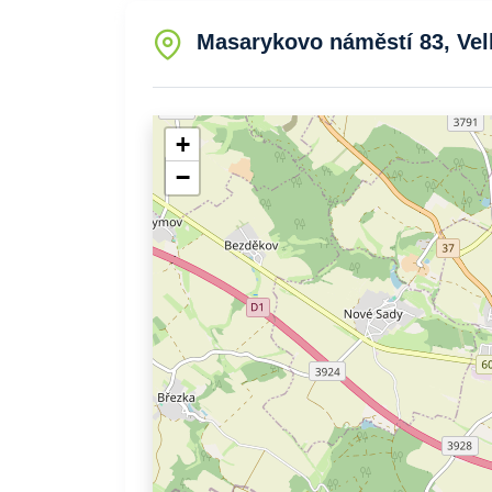
Masarykovo náměstí 83, Velk
+
−