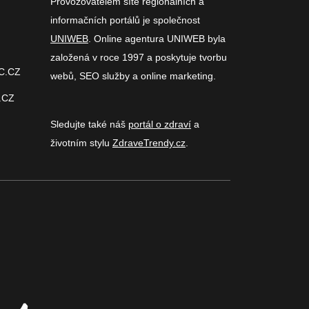
Provozovatelem sítě regionálních a
informačních portálů je společnost
UNIWEB
. Online agentura UNIWEB byla
založená v roce 1997 a poskytuje tvorbu
C.CZ
webů, SEO služby a online marketing.
.CZ
Sledujte také náš
portál o zdraví
a
životním stylu
ZdraveTrendy.cz
.