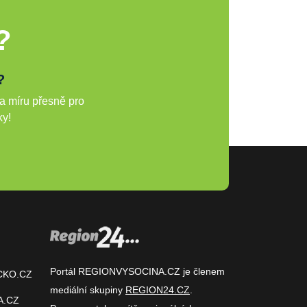
?
?
a míru přesně pro
ky!
Portál REGIONVYSOCINA.CZ je členem
CKO.CZ
mediální skupiny
REGION24.CZ
.
A.CZ