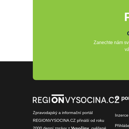
Zanechte nám svů
vá
O po
Zpravodajský a informační portál
Inzerce
REGIONVYSOCINA.CZ přináší od roku
Přihláš
2000
denní zprávy
z
Vysočiny
, ověřené