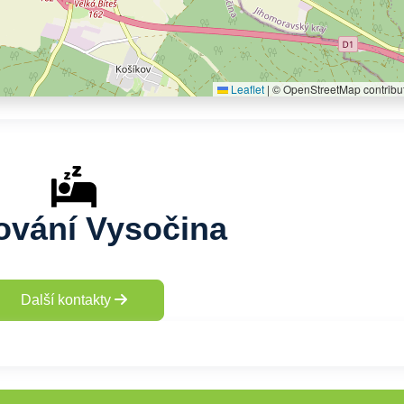
Leaflet
|
© OpenStreetMap contribu
ování Vysočina
Další kontakty