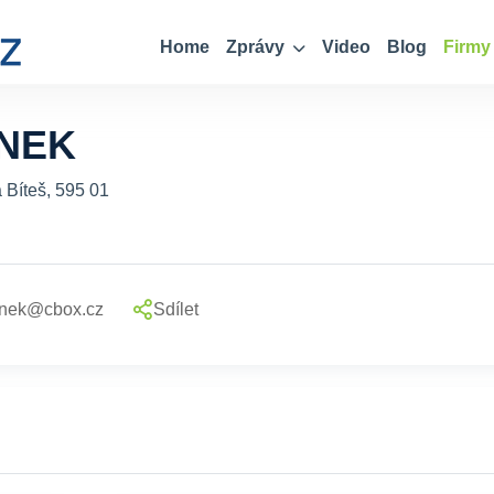
Home
Zprávy
Video
Blog
Firmy
ÍNEK
 Bíteš, 595 01
linek@cbox.cz
Sdílet