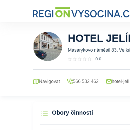
HOTEL JEL
Masarykovo náměstí 83, Velká
0.0
Navigovat
566 532 462
hotel-je
Obory činnosti