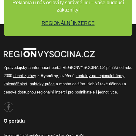
Reklama u nás osloví ty správné lidi – vaše budoucí
zákazníky!
REGIONÁLNÍ INZERCE
Zpravodajský a informační portál REGIONVYSOCINA.CZ přináší od roku
2000
denní zprávy
z
Vysočiny
, ověřené
kontakty na regionální firmy
,
kalendář akcí
,
nabídky práce
a mnoho dalšího. Nabízí také účinnou a
cenově dostupnou
regionální inzerci
pro podnikatele i jednotlivce.
O portálu
Inzerce
Přihlášení
Registrace
Archiv Zpráv
RSS