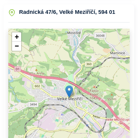
Radnická 47/6, Velké Meziříčí, 594 01
+
−