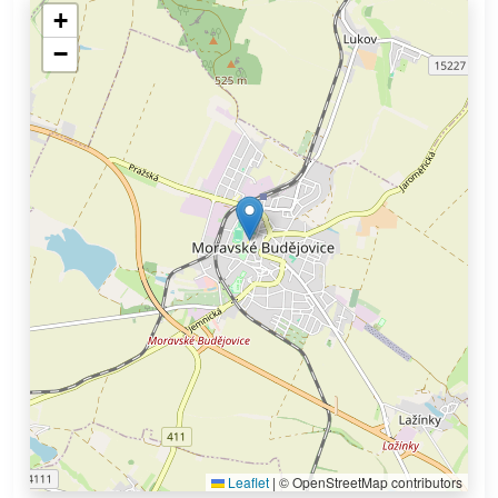
+
−
Leaflet
|
© OpenStreetMap contributors