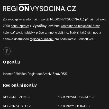
Zpravodajský a informační portál REGIONVYSOCINA.CZ přináší od roku
2000
denní zprávy
z
Vysočiny
, ověřené
kontakty na regionální firmy
,
kalendář akcí
,
nabídky práce
a mnoho dalšího. Nabízí také účinnou a
cenově dostupnou
regionální inzerci
pro podnikatele i jednotlivce.
O portálu
Inzerce
Přihlášení
Registrace
Archiv Zpráv
RSS
Regionální portály
REGIONPLZEN.CZ
REGIONPARDUBICKO.CZ
REGIONZAPAD.CZ
REGIONVYSOCINA.CZ