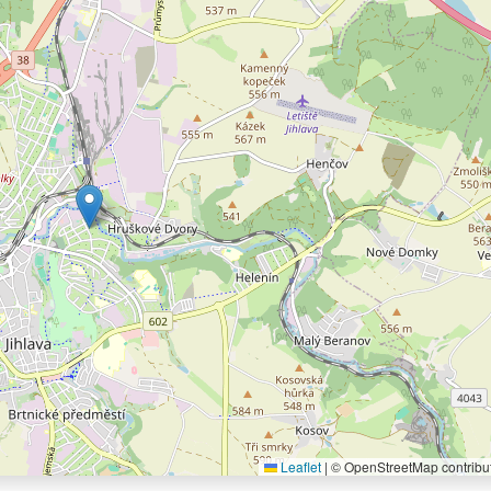
Leaflet
|
© OpenStreetMap contribu