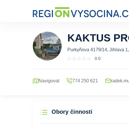
KAKTUS PRO
Purkyňova 4179/14, Jihlava 1
0.0
Navigovat
774 250 621
radek.mu
Obory činnosti