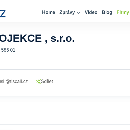
Home
Zprávy
Video
Blog
Firmy
JEKCE , s.r.o.
, 586 01
sil@tiscali.cz
Sdílet