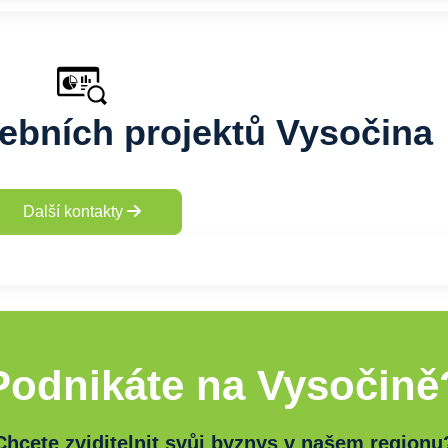
vebních projektů Vysočina
Další kontakty
Podnikáte na Vysočině
Chcete zviditelnit svůj byznys v našem regionu