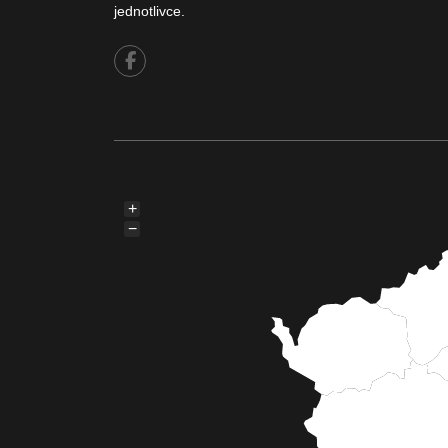
jednotlivce.
+
−