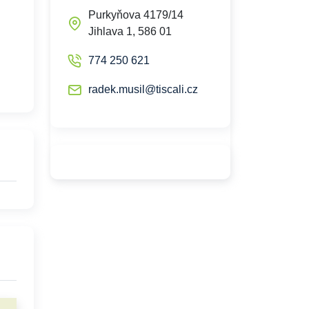
Purkyňova 4179/14
Jihlava 1, 586 01
774 250 621
radek.musil@tiscali.cz