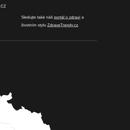
.CZ
Sledujte také náš
portál o zdraví
a
životním stylu
ZdraveTrendy.cz
.