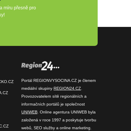
a míru přesně pro
ky!
Portál REGIONVYSOCINA.CZ je členem
CKO.CZ
mediální skupiny
REGION24.CZ
.
A.CZ
Provozovatelem sítě regionálních a
informačních portálů je společnost
UNIWEB
. Online agentura UNIWEB byla
založená v roce 1997 a poskytuje tvorbu
C.CZ
webů, SEO služby a online marketing.