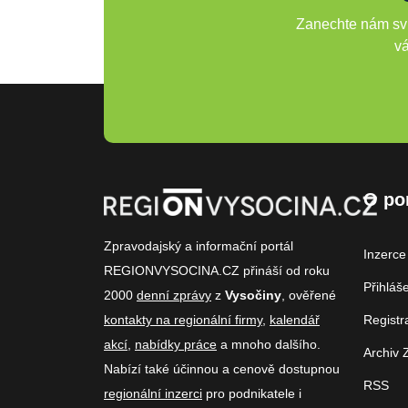
Zanechte nám svů
vá
O po
Zpravodajský a informační portál
Inzerce
REGIONVYSOCINA.CZ přináší od roku
Přihláš
2000
denní zprávy
z
Vysočiny
, ověřené
kontakty na regionální firmy
,
kalendář
Registr
akcí
,
nabídky práce
a mnoho dalšího.
Archiv 
Nabízí také účinnou a cenově dostupnou
RSS
regionální inzerci
pro podnikatele i