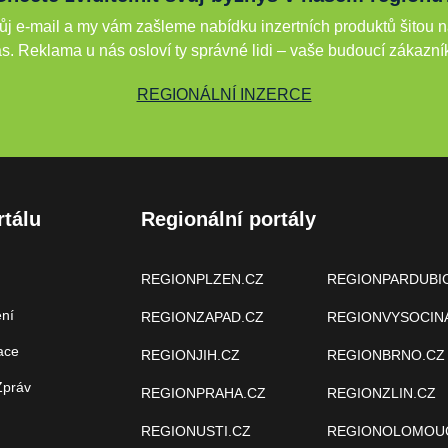
j e-mail a my vám zašleme nabídku inzertních produktů šitou n
s. Reklama u nás osloví ty správné lidi – vaše budoucí zákazní
REGIONÁLNÍ INZERCE
rtálu
Regionální portály
REGIONPLZEN.CZ
REGIONPARDUBI
ení
REGIONZAPAD.CZ
REGIONVYSOCIN
ace
REGIONJIH.CZ
REGIONBRNO.CZ
Zpráv
REGIONPRAHA.CZ
REGIONZLIN.CZ
REGIONUSTI.CZ
REGIONOLOMOU