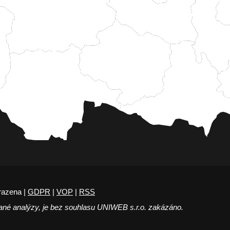
razena |
GDPR
|
VOP
|
RSS
ané analýzy, je bez souhlasu UNIWEB s.r.o. zakázáno.