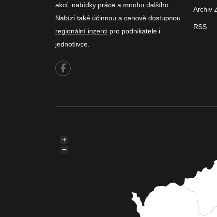
akcí
,
nabídky práce
a mnoho dalšího.
Archiv 
Nabízí také účinnou a cenově dostupnou
RSS
regionální inzerci
pro podnikatele i
jednotlivce.
+
−