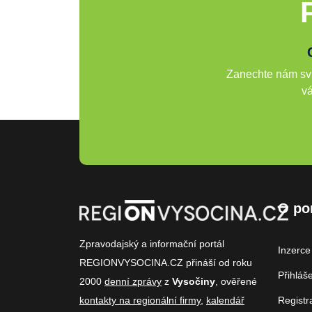
Zanechte nám svů
vá
O po
Zpravodajský a informační portál
Inzerce
REGIONVYSOCINA.CZ přináší od roku
Přihláš
2000
denní zprávy
z
Vysočiny
, ověřené
kontakty na regionální firmy
,
kalendář
Registr