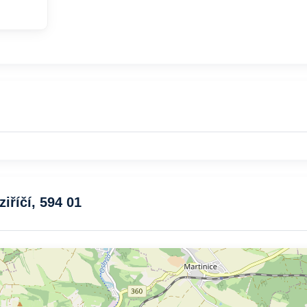
iříčí, 594 01