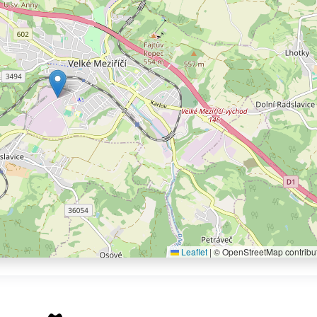
Leaflet
|
© OpenStreetMap contribu