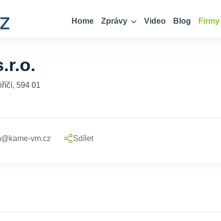
Home
Zprávy
Video
Blog
Firmy
.r.o.
říčí, 594 01
m@kame-vm.cz
Sdílet