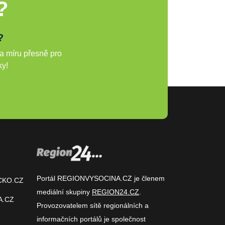
?
?
a míru přesně pro
ky!
Portál REGIONVYSOCINA.CZ je členem
CKO.CZ
mediální skupiny
REGION24.CZ
.
A.CZ
Provozovatelem sítě regionálních a
informačních portálů je společnost