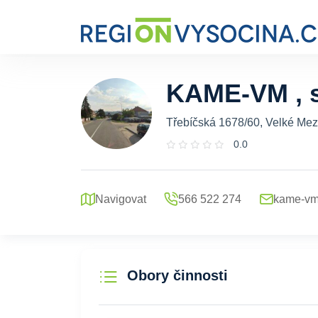
KAME-VM , s
Třebíčská 1678/60, Velké Mezi
0.0
Navigovat
566 522 274
kame-v
Obory činnosti