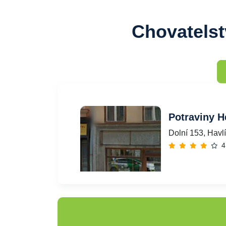
Chovatelst
Potraviny H
Dolní 153, Havl
4