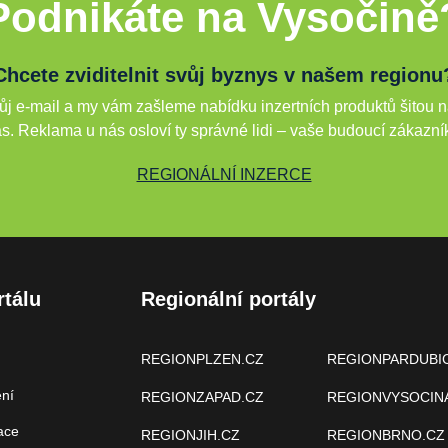
Podnikáte na Vysočině
Chcete zviditelnit svůj byznys v našem regionu
j e-mail a my vám zašleme nabídku inzertních produktů šitou n
s. Reklama u nás osloví ty správné lidi – vaše budoucí zákazní
REGIONÁLNÍ INZERCE
rtálu
Regionální portály
REGIONPLZEN.CZ
REGIONPARDUBI
ení
REGIONZAPAD.CZ
REGIONVYSOCIN
ace
REGIONJIH.CZ
REGIONBRNO.CZ