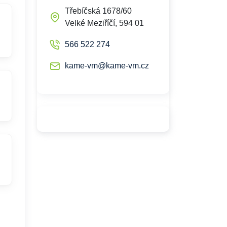
Třebíčská 1678/60
Velké Meziříčí, 594 01
566 522 274
kame-vm@kame-vm.cz