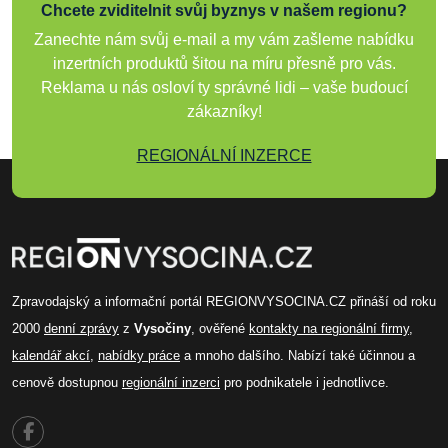
Chcete zviditelnit svůj byznys v našem regionu?
Zanechte nám svůj e-mail a my vám zašleme nabídku
inzertních produktů šitou na míru přesně pro vás.
Reklama u nás osloví ty správné lidi – vaše budoucí
zákazníky!
REGIONÁLNÍ INZERCE
Zpravodajský a informační portál REGIONVYSOCINA.CZ přináší od roku
2000
denní zprávy
z
Vysočiny
, ověřené
kontakty na regionální firmy
,
kalendář akcí
,
nabídky práce
a mnoho dalšího. Nabízí také účinnou a
cenově dostupnou
regionální inzerci
pro podnikatele i jednotlivce.