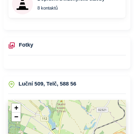
8 kontaktů
Fotky
Luční 509, Telč, 588 56
+
−