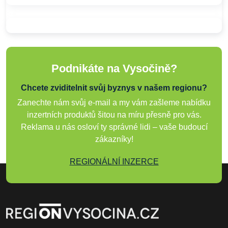
Podnikáte na Vysočině?
Chcete zviditelnit svůj byznys v našem regionu?
Zanechte nám svůj e-mail a my vám zašleme nabídku
inzertních produktů šitou na míru přesně pro vás.
Reklama u nás osloví ty správné lidi – vaše budoucí
zákazníky!
REGIONÁLNÍ INZERCE