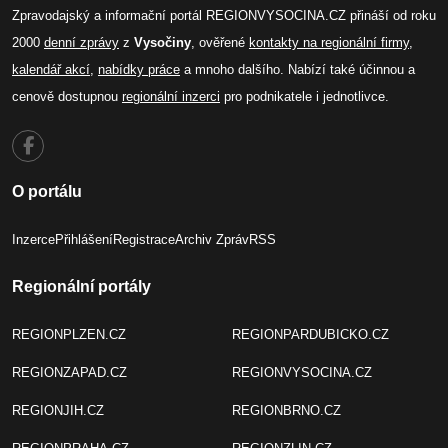
Zpravodajský a informační portál REGIONVYSOCINA.CZ přináší od roku
2000
denní zprávy
z
Vysočiny
, ověřené
kontakty na regionální firmy
,
kalendář akcí
,
nabídky práce
a mnoho dalšího. Nabízí také účinnou a
cenově dostupnou
regionální inzerci
pro podnikatele i jednotlivce.
O portálu
Inzerce
Přihlášení
Registrace
Archiv Zpráv
RSS
Regionální portály
REGIONPLZEN.CZ
REGIONPARDUBICKO.CZ
REGIONZAPAD.CZ
REGIONVYSOCINA.CZ
REGIONJIH.CZ
REGIONBRNO.CZ