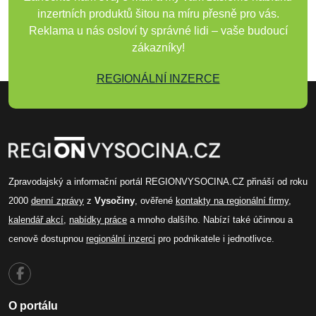
inzertních produktů šitou na míru přesně pro vás.
Reklama u nás osloví ty správné lidi – vaše budoucí
zákazníky!
REGIONÁLNÍ INZERCE
Zpravodajský a informační portál REGIONVYSOCINA.CZ přináší od roku
2000
denní zprávy
z
Vysočiny
, ověřené
kontakty na regionální firmy
,
kalendář akcí
,
nabídky práce
a mnoho dalšího. Nabízí také účinnou a
cenově dostupnou
regionální inzerci
pro podnikatele i jednotlivce.
O portálu