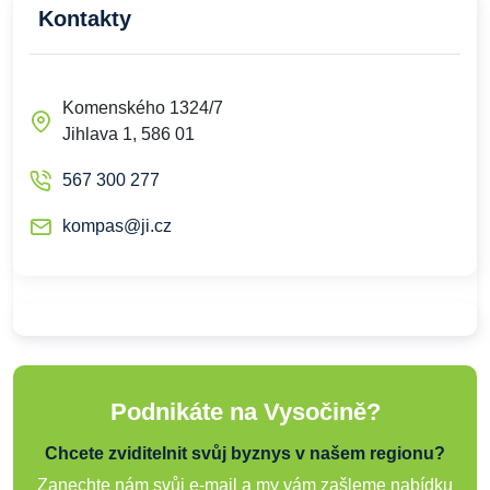
Kontakty
Komenského 1324/7
Jihlava 1, 586 01
567 300 277
kompas@ji.cz
Podnikáte na Vysočině?
Chcete zviditelnit svůj byznys v našem regionu?
Zanechte nám svůj e-mail a my vám zašleme nabídku