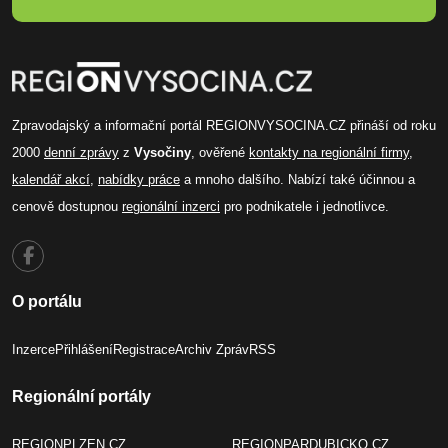
Zpravodajský a informační portál REGIONVYSOCINA.CZ přináší od roku
2000
denní zprávy
z
Vysočiny
, ověřené
kontakty na regionální firmy
,
kalendář akcí
,
nabídky práce
a mnoho dalšího. Nabízí také účinnou a
cenově dostupnou
regionální inzerci
pro podnikatele i jednotlivce.
O portálu
Inzerce
Přihlášení
Registrace
Archiv Zpráv
RSS
Regionální portály
REGIONPLZEN.CZ
REGIONPARDUBICKO.CZ