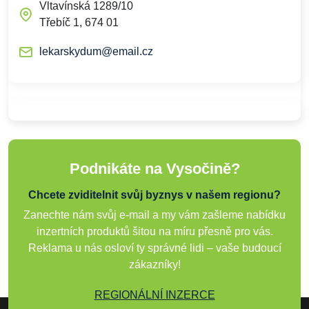
Vltavínská 1289/10
Třebíč 1, 674 01
lekarskydum@email.cz
Podnikáte na Vysočině?
Chcete zviditelnit svůj byznys v našem regionu?
Zanechte nám svůj e-mail a my vám zašleme nabídku
inzertních produktů šitou na míru přesně pro vás.
Reklama u nás osloví ty správné lidi – vaše budoucí
zákazníky!
REGIONÁLNÍ INZERCE