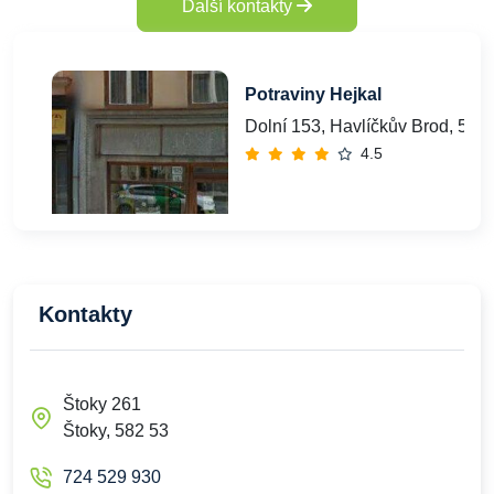
Další kontakty
Potraviny Hejkal
Dolní 153, Havlíčkův Brod, 580
4.5
Kontakty
Štoky 261
Štoky, 582 53
724 529 930