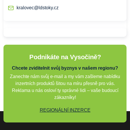
kralovec@ldstoky.cz
Podnikáte na Vysočině?
Chcete zviditelnit svůj byznys v našem regionu?
Zanechte nám svůj e-mail a my vám zašleme nabídku
inzertních produktů šitou na míru přesně pro vás.
Reklama u nás osloví ty správné lidi – vaše budoucí
zákazníky!
REGIONÁLNÍ INZERCE