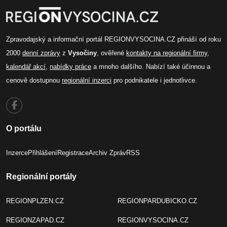
Zpravodajský a informační portál REGIONVYSOCINA.CZ přináší od roku
2000
denní zprávy
z
Vysočiny
, ověřené
kontakty na regionální firmy
,
kalendář akcí
,
nabídky práce
a mnoho dalšího. Nabízí také účinnou a
cenově dostupnou
regionální inzerci
pro podnikatele i jednotlivce.
O portálu
Inzerce
Přihlášení
Registrace
Archiv Zpráv
RSS
Regionální portály
REGIONPLZEN.CZ
REGIONPARDUBICKO.CZ
REGIONZAPAD.CZ
REGIONVYSOCINA.CZ