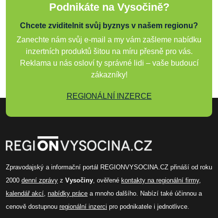
Podnikáte na Vysočině?
Chcete zviditelnit svůj byznys v našem regionu?
Zanechte nám svůj e-mail a my vám zašleme nabídku
inzertních produktů šitou na míru přesně pro vás.
Reklama u nás osloví ty správné lidi – vaše budoucí
zákazníky!
REGIONÁLNÍ INZERCE
Zpravodajský a informační portál REGIONVYSOCINA.CZ přináší od roku
2000
denní zprávy
z
Vysočiny
, ověřené
kontakty na regionální firmy
,
kalendář akcí
,
nabídky práce
a mnoho dalšího. Nabízí také účinnou a
cenově dostupnou
regionální inzerci
pro podnikatele i jednotlivce.