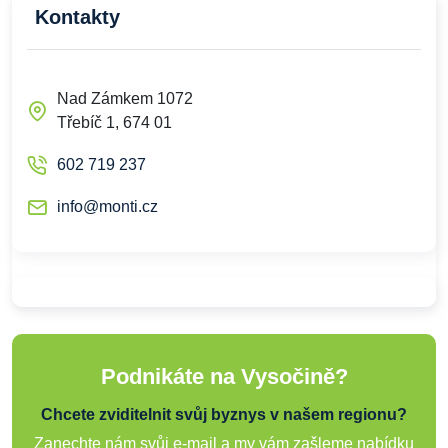
Kontakty
Nad Zámkem 1072
Třebíč 1, 674 01
602 719 237
info@monti.cz
Podnikáte na Vysočině?
Chcete zviditelnit svůj byznys v našem regionu?
Zanechte nám svůj e-mail a my vám zašleme nabídku