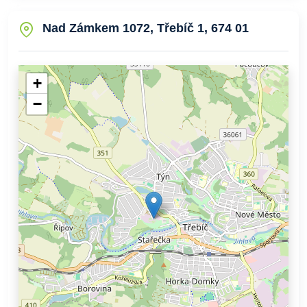
Nad Zámkem 1072, Třebíč 1, 674 01
+
−