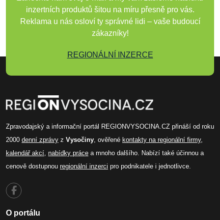
inzertních produktů šitou na míru přesně pro vás.
Reklama u nás osloví ty správné lidi – vaše budoucí
zákazníky!
REGIONÁLNÍ INZERCE
Zpravodajský a informační portál REGIONVYSOCINA.CZ přináší od roku
2000
denní zprávy
z
Vysočiny
, ověřené
kontakty na regionální firmy
,
kalendář akcí
,
nabídky práce
a mnoho dalšího. Nabízí také účinnou a
cenově dostupnou
regionální inzerci
pro podnikatele i jednotlivce.
O portálu