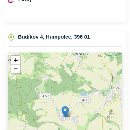
Budíkov 4, Humpolec, 396 01
+
−