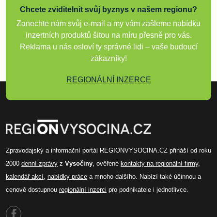
Chcete zviditelnit svůj byznys v našem regionu?
Zanechte nám svůj e-mail a my vám zašleme nabídku
inzertních produktů šitou na míru přesně pro vás.
Reklama u nás osloví ty správné lidi – vaše budoucí
zákazníky!
REGIONÁLNÍ INZERCE
Zpravodajský a informační portál REGIONVYSOCINA.CZ přináší od roku
2000
denní zprávy
z
Vysočiny
, ověřené
kontakty na regionální firmy
,
kalendář akcí
,
nabídky práce
a mnoho dalšího. Nabízí také účinnou a
cenově dostupnou
regionální inzerci
pro podnikatele i jednotlivce.