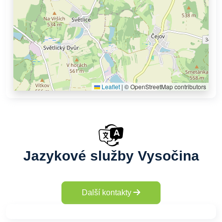
Leaflet
|
© OpenStreetMap contributors
Jazykové služby Vysočina
Další kontakty