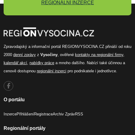
REGIONÁLNÍ INZERCE
Zpravodajský a informační portál REGIONVYSOCINA.CZ přináší od roku
2000
denní zprávy
z
Vysočiny
, ověřené
kontakty na regionální firmy
,
kalendář akcí
,
nabídky práce
a mnoho dalšího. Nabízí také účinnou a
cenově dostupnou
regionální inzerci
pro podnikatele i jednotlivce.
O portálu
Inzerce
Přihlášení
Registrace
Archiv Zpráv
RSS
Regionální portály