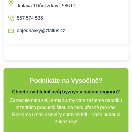
Jihlava 1Dům zdraví, 586 01
567 574 536
objednavky@zfaltus.cz
Podnikáte na Vysočině?
Chcete zviditelnit svůj byznys v našem regionu?
Zanechte nám svůj e-mail a my vám zašleme nabídku
inzertních produktů šitou na míru přesně pro vás.
Reklama u nás osloví ty správné lidi – vaše budoucí
zákazníky!