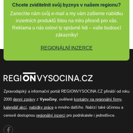
Chcete zviditelnit svůj byznys v našem regionu?
Zanechte nám svůj e-mail a my vám zašleme nabídku
inzertních produktů šitou na míru přesně pro vás.
Reklama u nás osloví ty správné lidi – vaše budoucí
zákazníky!
REGIONÁLNÍ INZERCE
Zpravodajský a informační portál REGIONVYSOCINA.CZ přináší od roku
2000
denní zprávy
z
Vysočiny
, ověřené
kontakty na regionální firmy
,
kalendář akcí
,
nabídky práce
a mnoho dalšího. Nabízí také účinnou a
cenově dostupnou
regionální inzerci
pro podnikatele i jednotlivce.