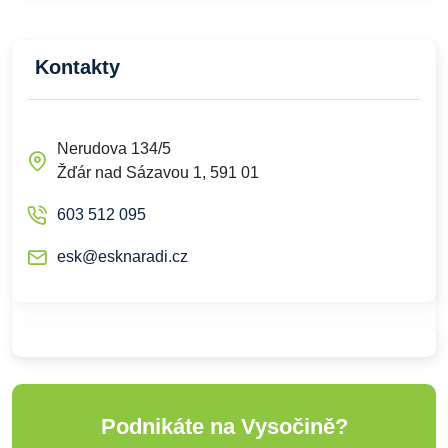
Kontakty
Nerudova 134/5
Žďár nad Sázavou 1, 591 01
603 512 095
esk@esknaradi.cz
Podnikáte na Vysočině?