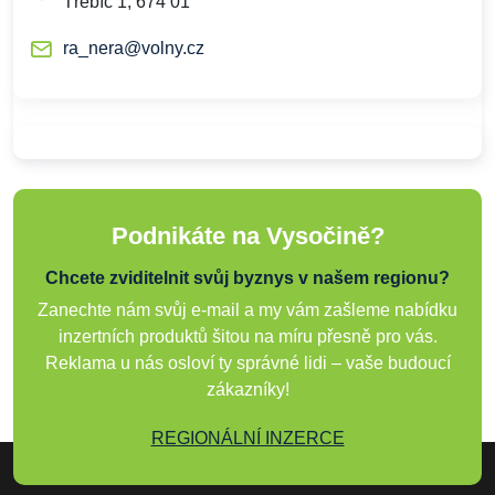
Třebíč 1, 674 01
ra_nera@volny.cz
Podnikáte na Vysočině?
Chcete zviditelnit svůj byznys v našem regionu?
Zanechte nám svůj e-mail a my vám zašleme nabídku
inzertních produktů šitou na míru přesně pro vás.
Reklama u nás osloví ty správné lidi – vaše budoucí
zákazníky!
REGIONÁLNÍ INZERCE