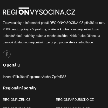
Zpravodajský a informační portál REGIONVYSOCINA.CZ přináší od roku
2000
denní zprávy
z
Vysočiny
, ověřené
kontakty na regionální firmy
,
kalendář akcí
,
nabídky práce
a mnoho dalšího. Nabízí také účinnou a
cenově dostupnou
regionální inzerci
pro podnikatele i jednotlivce.
O portálu
Inzerce
Přihlášení
Registrace
Archiv Zpráv
RSS
Regionální portály
REGIONPLZEN.CZ
REGIONPARDUBICKO.CZ