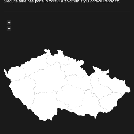
Sledujte také náš
portál o zdraví
a životním stylu
ZdraveTrendy.cz
.
+
−