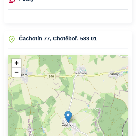
Čachotín 77, Chotěboř, 583 01
+
−