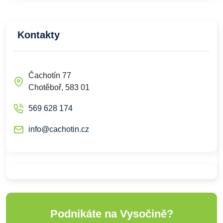
Kontakty
Čachotín 77
Chotěboř, 583 01
569 628 174
info@cachotin.cz
Podnikáte na Vysočině?