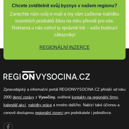
Chcete zviditelnit svůj byznys v našem regionu?
Zanechte nám svůj e-mail a my vám zašleme nabídku
inzertních produktů šitou na míru přesně pro vás.
Reklama u nás osloví ty správné lidi – vaše budoucí
zákazníky!
REGIONÁLNÍ INZERCE
Zpravodajský a informační portál REGIONVYSOCINA.CZ přináší od roku
2000
denní zprávy
z
Vysočiny
, ověřené
kontakty na regionální firmy
,
kalendář akcí
,
nabídky práce
a mnoho dalšího. Nabízí také účinnou a
cenově dostupnou
regionální inzerci
pro podnikatele i jednotlivce.