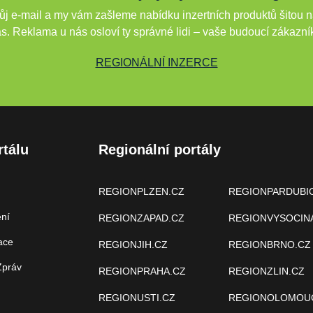
j e-mail a my vám zašleme nabídku inzertních produktů šitou n
s. Reklama u nás osloví ty správné lidi – vaše budoucí zákazní
REGIONÁLNÍ INZERCE
rtálu
Regionální portály
REGIONPLZEN.CZ
REGIONPARDUBI
ení
REGIONZAPAD.CZ
REGIONVYSOCIN
ace
REGIONJIH.CZ
REGIONBRNO.CZ
Zpráv
REGIONPRAHA.CZ
REGIONZLIN.CZ
REGIONUSTI.CZ
REGIONOLOMOU