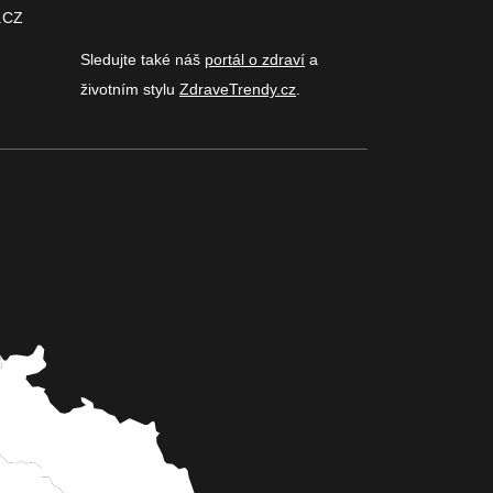
.CZ
Sledujte také náš
portál o zdraví
a
životním stylu
ZdraveTrendy.cz
.