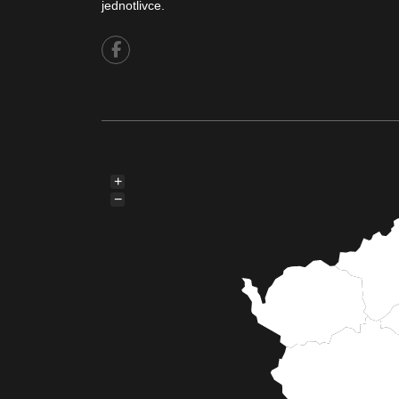
jednotlivce.
+
−