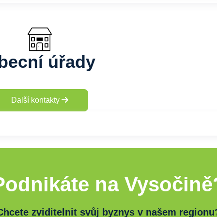
becní úřady
Další kontakty
Podnikáte na Vysočině
Chcete zviditelnit svůj byznys v našem regionu