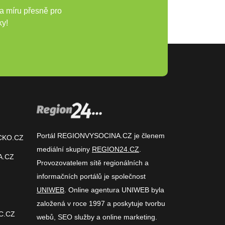
a míru přesně pro
ky!
Portál REGIONVYSOCINA.CZ je členem
CKO.CZ
mediální skupiny
REGION24.CZ
.
A.CZ
Provozovatelem sítě regionálních a
informačních portálů je společnost
UNIWEB
. Online agentura UNIWEB byla
založená v roce 1997 a poskytuje tvorbu
C.CZ
webů, SEO služby a online marketing.