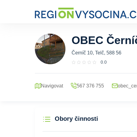
OBEC Černí
Černíč 10, Telč, 588 56
0.0
Navigovat
567 376 755
obec_ce
Obory činnosti