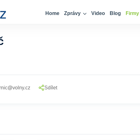
Home
Zprávy
Video
Blog
Firmy
č
rnic@volny.cz
Sdílet