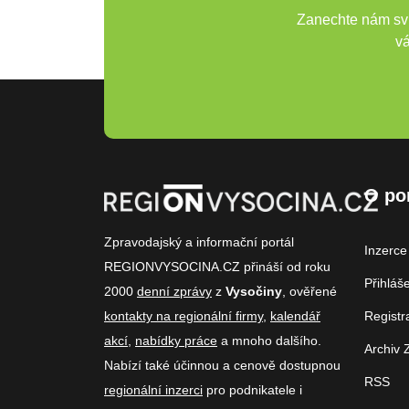
Zanechte nám svů
vá
O po
Zpravodajský a informační portál
Inzerce
REGIONVYSOCINA.CZ přináší od roku
Přihláš
2000
denní zprávy
z
Vysočiny
, ověřené
kontakty na regionální firmy
,
kalendář
Registr
akcí
,
nabídky práce
a mnoho dalšího.
Archiv 
Nabízí také účinnou a cenově dostupnou
RSS
regionální inzerci
pro podnikatele i