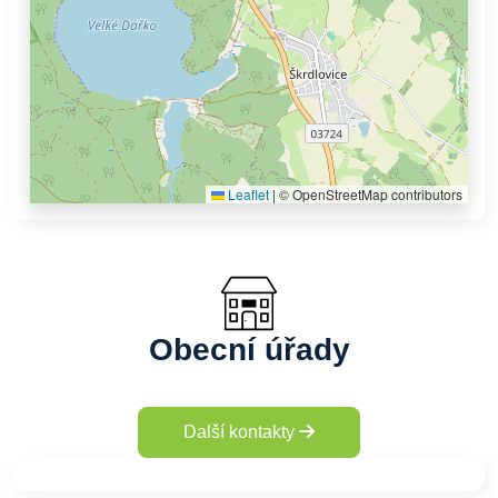
Leaflet
|
© OpenStreetMap contributors
Obecní úřady
Další kontakty