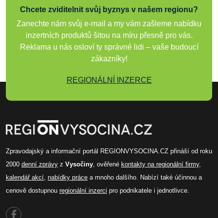
Chcete zviditelnit svůj byznys v našem regionu?
Zanechte nám svůj e-mail a my vám zašleme nabídku
inzertních produktů šitou na míru přesně pro vás.
Reklama u nás osloví ty správné lidi – vaše budoucí
zákazníky!
REGIONÁLNÍ INZERCE
Zpravodajský a informační portál REGIONVYSOCINA.CZ přináší od roku
2000
denní zprávy
z
Vysočiny
, ověřené
kontakty na regionální firmy
,
kalendář akcí
,
nabídky práce
a mnoho dalšího. Nabízí také účinnou a
cenově dostupnou
regionální inzerci
pro podnikatele i jednotlivce.