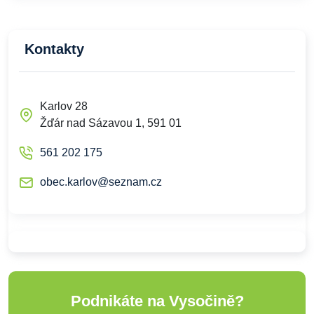
Kontakty
Karlov 28
Žďár nad Sázavou 1, 591 01
561 202 175
obec.karlov@seznam.cz
Podnikáte na Vysočině?