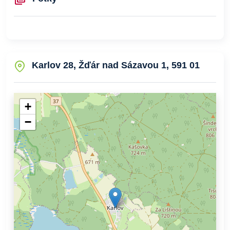
Karlov 28, Žďár nad Sázavou 1, 591 01
+
−