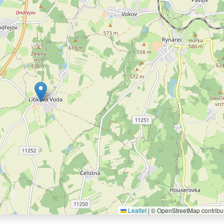
Leaflet
|
© OpenStreetMap contribu