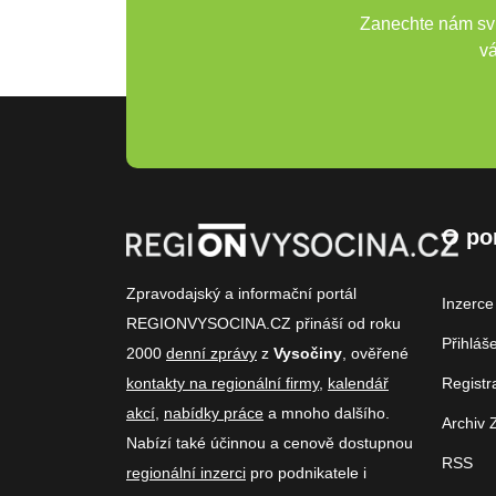
Zanechte nám svů
vá
O po
Zpravodajský a informační portál
Inzerce
REGIONVYSOCINA.CZ přináší od roku
Přihláš
2000
denní zprávy
z
Vysočiny
, ověřené
kontakty na regionální firmy
,
kalendář
Registr
akcí
,
nabídky práce
a mnoho dalšího.
Archiv 
Nabízí také účinnou a cenově dostupnou
RSS
regionální inzerci
pro podnikatele i