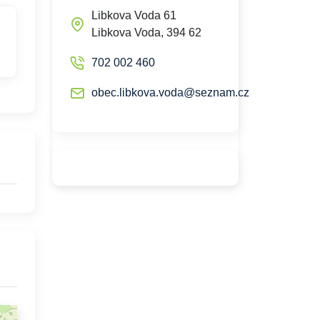
Libkova Voda 61
Libkova Voda, 394 62
702 002 460
obec.libkova.voda@seznam.cz