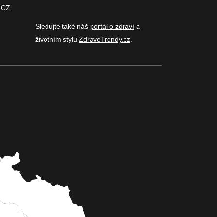
.CZ
Sledujte také náš
portál o zdraví
a
životním stylu
ZdraveTrendy.cz
.