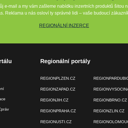
j e-mail a my vám zašleme nabídku inzertních produktů šitou n
s. Reklama u nás osloví ty správné lidi – vaše budoucí zákazní
REGIONÁLNÍ INZERCE
rtálu
Regionální portály
REGIONPLZEN.CZ
REGIONPARDUBI
ení
REGIONZAPAD.CZ
REGIONVYSOCIN
ace
REGIONJIH.CZ
REGIONBRNO.CZ
Zpráv
REGIONPRAHA.CZ
REGIONZLIN.CZ
REGIONUSTI.CZ
REGIONOLOMOU