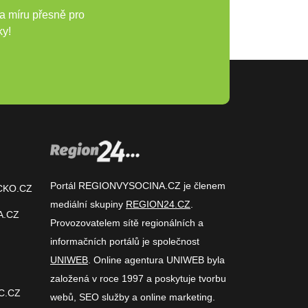
a míru přesně pro
ky!
Portál REGIONVYSOCINA.CZ je členem
CKO.CZ
mediální skupiny
REGION24.CZ
.
A.CZ
Provozovatelem sítě regionálních a
informačních portálů je společnost
UNIWEB
. Online agentura UNIWEB byla
založená v roce 1997 a poskytuje tvorbu
C.CZ
webů, SEO služby a online marketing.