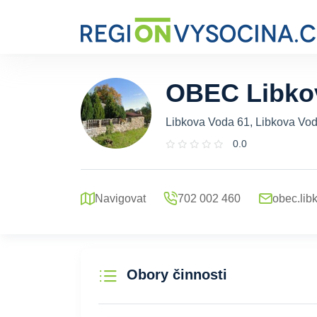
OBEC Libko
Libkova Voda 61, Libkova Vod
0.0
Navigovat
702 002 460
obec.li
Obory činnosti