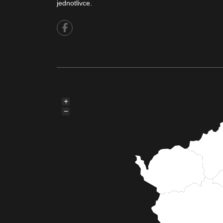
jednotlivce.
+
−