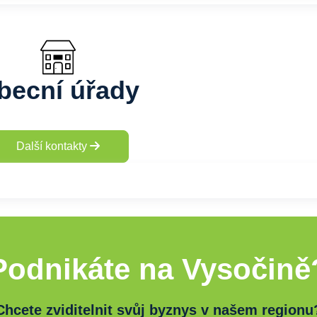
becní úřady
Další kontakty
Podnikáte na Vysočině
Chcete zviditelnit svůj byznys v našem regionu