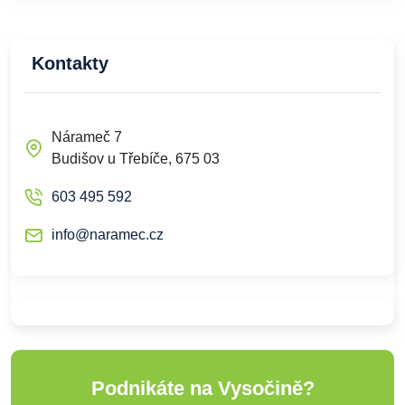
Kontakty
Nárameč 7
Budišov u Třebíče, 675 03
603 495 592
info@naramec.cz
Podnikáte na Vysočině?