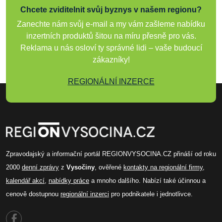
Chcete zviditelnit svůj byznys v našem regionu?
Zanechte nám svůj e-mail a my vám zašleme nabídku
inzertních produktů šitou na míru přesně pro vás.
Reklama u nás osloví ty správné lidi – vaše budoucí
zákazníky!
REGIONÁLNÍ INZERCE
Zpravodajský a informační portál REGIONVYSOCINA.CZ přináší od roku
2000
denní zprávy
z
Vysočiny
, ověřené
kontakty na regionální firmy
,
kalendář akcí
,
nabídky práce
a mnoho dalšího. Nabízí také účinnou a
cenově dostupnou
regionální inzerci
pro podnikatele i jednotlivce.