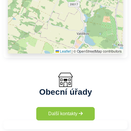
Leaflet
|
© OpenStreetMap contributors
Obecní úřady
Další kontakty