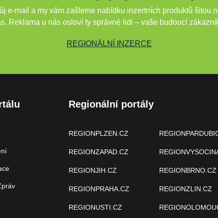
j e-mail a my vám zašleme nabídku inzertních produktů šitou n
s. Reklama u nás osloví ty správné lidi – vaše budoucí zákazní
REGIONÁLNÍ INZERCE
rtálu
Regionální portály
REGIONPLZEN.CZ
REGIONPARDUBI
ení
REGIONZAPAD.CZ
REGIONVYSOCIN
ace
REGIONJIH.CZ
REGIONBRNO.CZ
Zpráv
REGIONPRAHA.CZ
REGIONZLIN.CZ
REGIONUSTI.CZ
REGIONOLOMOU