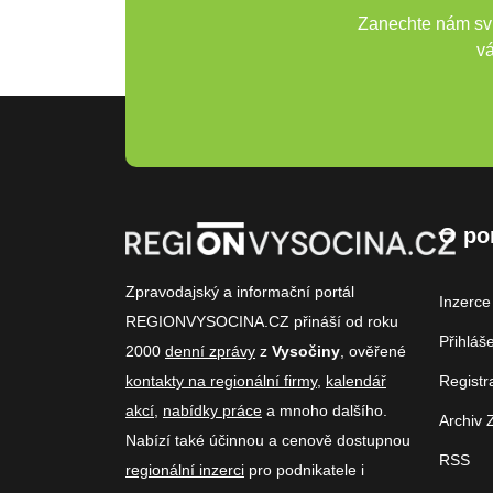
Zanechte nám svů
vá
O po
Zpravodajský a informační portál
Inzerce
REGIONVYSOCINA.CZ přináší od roku
Přihláš
2000
denní zprávy
z
Vysočiny
, ověřené
kontakty na regionální firmy
,
kalendář
Registr
akcí
,
nabídky práce
a mnoho dalšího.
Archiv 
Nabízí také účinnou a cenově dostupnou
RSS
regionální inzerci
pro podnikatele i