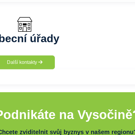
becní úřady
Další kontakty
Podnikáte na Vysočině
Chcete zviditelnit svůj byznys v našem regionu