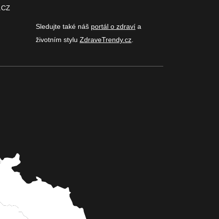
.CZ
Sledujte také náš
portál o zdraví
a
životním stylu
ZdraveTrendy.cz
.