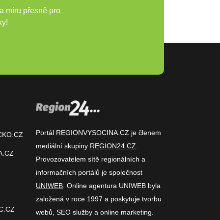
a míru přesně pro
ky!
Portál REGIONVYSOCINA.CZ je členem
CKO.CZ
mediální skupiny
REGION24.CZ
.
A.CZ
Provozovatelem sítě regionálních a
informačních portálů je společnost
UNIWEB
. Online agentura UNIWEB byla
založená v roce 1997 a poskytuje tvorbu
C.CZ
webů, SEO služby a online marketing.