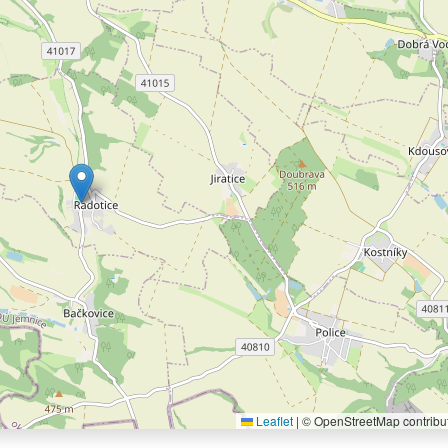
Leaflet
|
© OpenStreetMap contribu