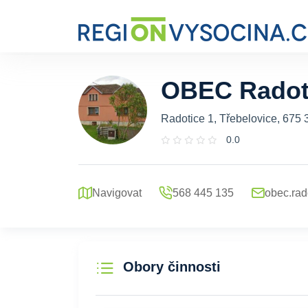
OBEC Radot
Radotice 1, Třebelovice, 675 
0.0
Navigovat
568 445 135
obec.rad
Obory činnosti