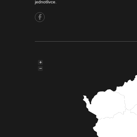
jednotlivce.
+
−