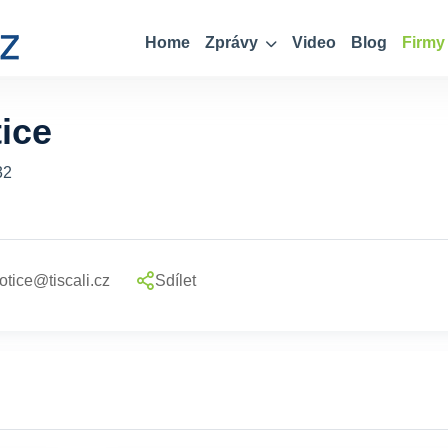
Home
Zprávy
Video
Blog
Firmy
ice
32
otice@tiscali.cz
Sdílet