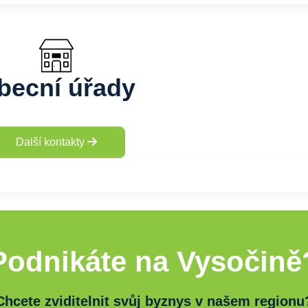
becní úřady
Další kontakty
Podnikáte na Vysočině
Chcete zviditelnit svůj byznys v našem regionu