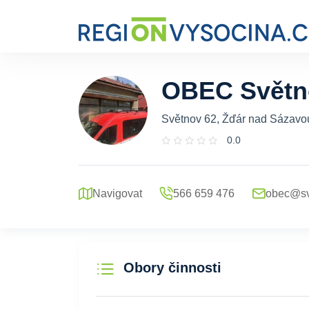
OBEC Světn
Světnov 62, Žďár nad Sázavou
0.0
Navigovat
566 659 476
obec@sv
Obory činnosti