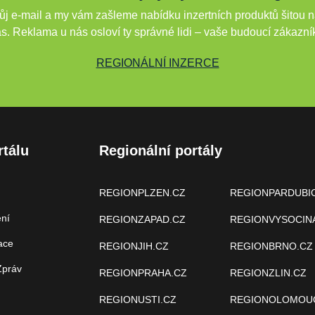
j e-mail a my vám zašleme nabídku inzertních produktů šitou n
s. Reklama u nás osloví ty správné lidi – vaše budoucí zákazní
REGIONÁLNÍ INZERCE
rtálu
Regionální portály
REGIONPLZEN.CZ
REGIONPARDUBI
ení
REGIONZAPAD.CZ
REGIONVYSOCIN
ace
REGIONJIH.CZ
REGIONBRNO.CZ
Zpráv
REGIONPRAHA.CZ
REGIONZLIN.CZ
REGIONUSTI.CZ
REGIONOLOMOU