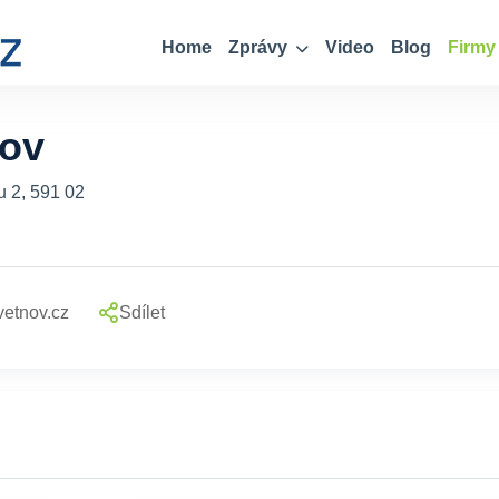
Home
Zprávy
Video
Blog
Firmy
ov
 2, 591 02
etnov.cz
Sdílet