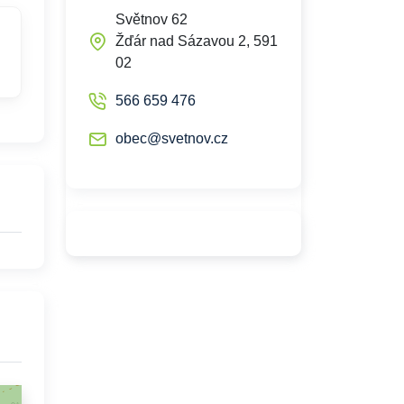
Světnov 62
Žďár nad Sázavou 2, 591
02
566 659 476
obec@svetnov.cz