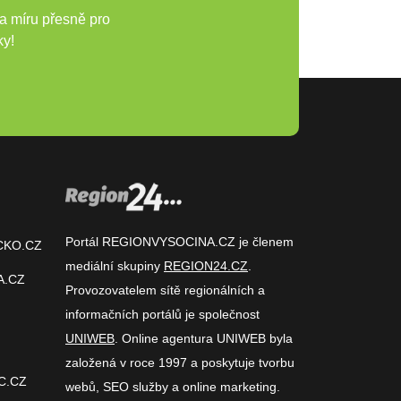
a míru přesně pro
ky!
Portál REGIONVYSOCINA.CZ je členem
CKO.CZ
mediální skupiny
REGION24.CZ
.
A.CZ
Provozovatelem sítě regionálních a
informačních portálů je společnost
UNIWEB
. Online agentura UNIWEB byla
založená v roce 1997 a poskytuje tvorbu
C.CZ
webů, SEO služby a online marketing.