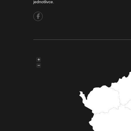
jednotlivce.
+
−