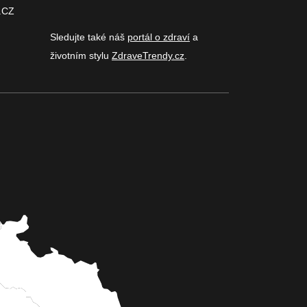
.CZ
Sledujte také náš
portál o zdraví
a
životním stylu
ZdraveTrendy.cz
.