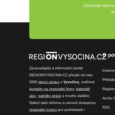
Zanechte nám svů
vá
O po
Zpravodajský a informační portál
Inzerce
REGIONVYSOCINA.CZ přináší od roku
Přihláš
2000
denní zprávy
z
Vysočiny
, ověřené
kontakty na regionální firmy
,
kalendář
Registr
akcí
,
nabídky práce
a mnoho dalšího.
Archiv 
Nabízí také účinnou a cenově dostupnou
RSS
regionální inzerci
pro podnikatele i