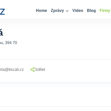
Home
Zprávy
Video
Blog
Firmy
á
ou, 394 70
la@tiscali.cz
Sdílet