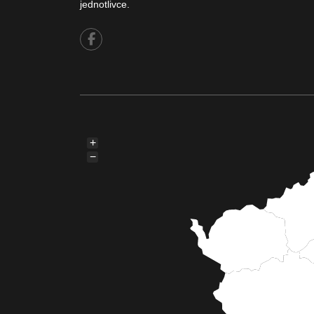
jednotlivce.
+
−