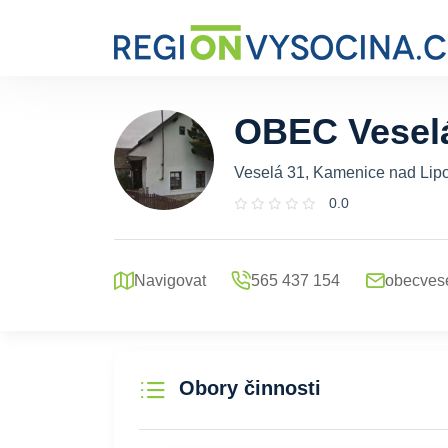
OBEC Vesel
Veselá 31, Kamenice nad Lip
0.0
Navigovat
565 437 154
obecvese
Obory činnosti