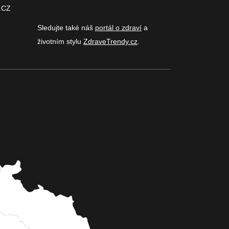
.CZ
Sledujte také náš
portál o zdraví
a
životním stylu
ZdraveTrendy.cz
.