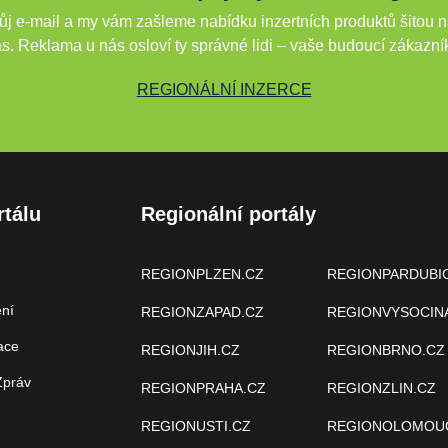
j e-mail a my vám zašleme nabídku inzertních produktů šitou n
s. Reklama u nás osloví ty správné lidi – vaše budoucí zákazní
REGIONÁLNÍ INZERCE
rtálu
Regionální portály
REGIONPLZEN.CZ
REGIONPARDUBI
ení
REGIONZAPAD.CZ
REGIONVYSOCIN
ace
REGIONJIH.CZ
REGIONBRNO.CZ
Zpráv
REGIONPRAHA.CZ
REGIONZLIN.CZ
REGIONUSTI.CZ
REGIONOLOMOU