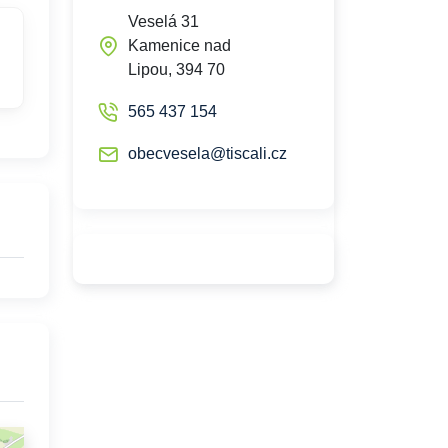
Veselá 31
Kamenice nad
Lipou, 394 70
565 437 154
obecvesela@tiscali.cz