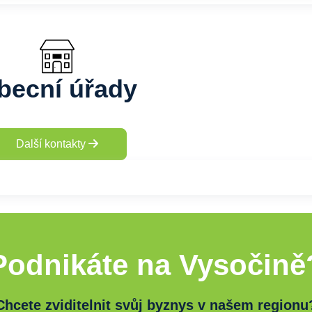
becní úřady
Další kontakty
Podnikáte na Vysočině
Chcete zviditelnit svůj byznys v našem regionu