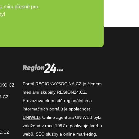
a míru přesně pro
ky!
Portál REGIONVYSOCINA.CZ je členem
CKO.CZ
mediální skupiny
REGION24.CZ
.
A.CZ
Provozovatelem sítě regionálních a
informačních portálů je společnost
UNIWEB
. Online agentura UNIWEB byla
založená v roce 1997 a poskytuje tvorbu
C.CZ
webů, SEO služby a online marketing.