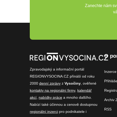
Zanechte nám svů
vá
O po
Zpravodajský a informační portál
Inzerce
REGIONVYSOCINA.CZ přináší od roku
Přihláš
2000
denní zprávy
z
Vysočiny
, ověřené
kontakty na regionální firmy
,
kalendář
Registr
akcí
,
nabídky práce
a mnoho dalšího.
Archiv 
Nabízí také účinnou a cenově dostupnou
RSS
regionální inzerci
pro podnikatele i