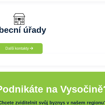
becní úřady
Další kontakty
Podnikáte na Vysočině
Chcete zviditelnit svůj byznys v našem regionu