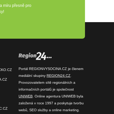
a míru přesně pro
ky!
Portál REGIONVYSOCINA.CZ je členem
CKO.CZ
mediální skupiny
REGION24.CZ
.
A.CZ
Provozovatelem sítě regionálních a
informačních portálů je společnost
UNIWEB
. Online agentura UNIWEB byla
založená v roce 1997 a poskytuje tvorbu
C.CZ
webů, SEO služby a online marketing.