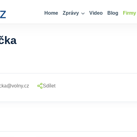
Home
Zprávy
Video
Blog
Firmy
čka
icka@volny.cz
Sdílet