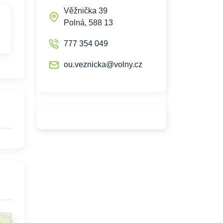
Věžnička 39
Polná, 588 13
777 354 049
ou.veznicka@volny.cz