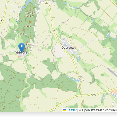
Leaflet
|
© OpenStreetMap contribu