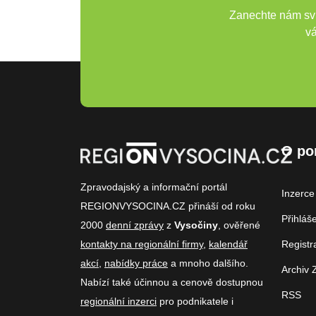
Zanechte nám svů
vá
O po
Zpravodajský a informační portál
Inzerce
REGIONVYSOCINA.CZ přináší od roku
Přihláš
2000
denní zprávy
z
Vysočiny
, ověřené
kontakty na regionální firmy
,
kalendář
Registr
akcí
,
nabídky práce
a mnoho dalšího.
Archiv 
Nabízí také účinnou a cenově dostupnou
RSS
regionální inzerci
pro podnikatele i