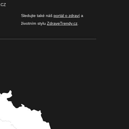
.CZ
Sledujte také náš
portál o zdraví
a
životním stylu
ZdraveTrendy.cz
.