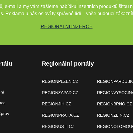
j e-mail a my vám zašleme nabídku inzertních produktů šitou n
s. Reklama u nás osloví ty správné lidi – vaše budoucí zákazní
REGIONÁLNÍ INZERCE
rtálu
Regionální portály
REGIONPLZEN.CZ
REGIONPARDUBI
ení
REGIONZAPAD.CZ
REGIONVYSOCIN
ace
REGIONJIH.CZ
REGIONBRNO.CZ
Zpráv
REGIONPRAHA.CZ
REGIONZLIN.CZ
REGIONUSTI.CZ
REGIONOLOMOU