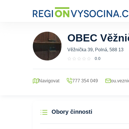
OBEC Věžni
Věžnička 39, Polná, 588 13
0.0
Navigovat
777 354 049
ou.vezn
Obory činnosti