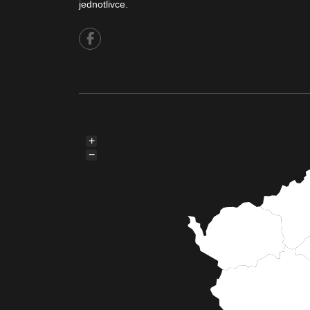
jednotlivce.
+
−