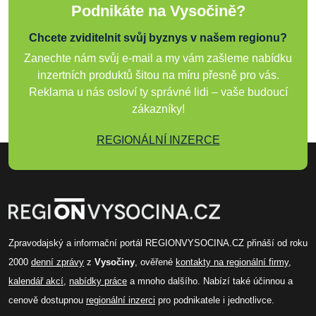
Podnikáte na Vysočině?
Chcete zviditelnit svůj byznys v našem regionu?
Zanechte nám svůj e-mail a my vám zašleme nabídku
inzertních produktů šitou na míru přesně pro vás.
Reklama u nás osloví ty správné lidi – vaše budoucí
zákazníky!
REGIONÁLNÍ INZERCE
Zpravodajský a informační portál REGIONVYSOCINA.CZ přináší od roku
2000
denní zprávy
z
Vysočiny
, ověřené
kontakty na regionální firmy
,
kalendář akcí
,
nabídky práce
a mnoho dalšího. Nabízí také účinnou a
cenově dostupnou
regionální inzerci
pro podnikatele i jednotlivce.