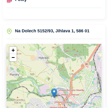
Na Dolech 5152/93, Jihlava 1, 586 01
+
−