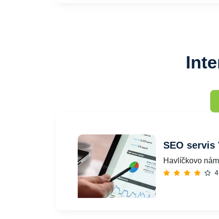
Int
SEO servis
Havlíčkovo námě
4