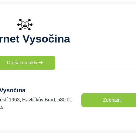
ernet Vysočina
Další kontakty
 Vysočina
stí 1963, Havlíčkův Brod, 580 01
Zobrazit
.5