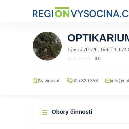
OPTIKARIU
Týnská 701/26, Třebíč 1, 674 
0.0
Navigovat
605 829 358
info@opt
Obory činnosti