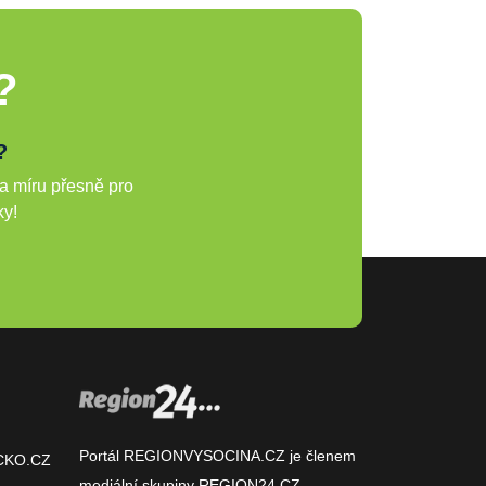
?
?
a míru přesně pro
ky!
Portál REGIONVYSOCINA.CZ je členem
CKO.CZ
mediální skupiny
REGION24.CZ
.