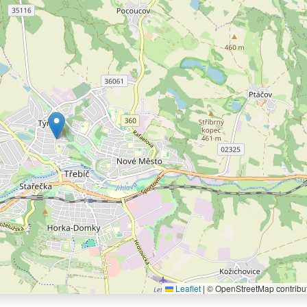
Leaflet
|
© OpenStreetMap contribu