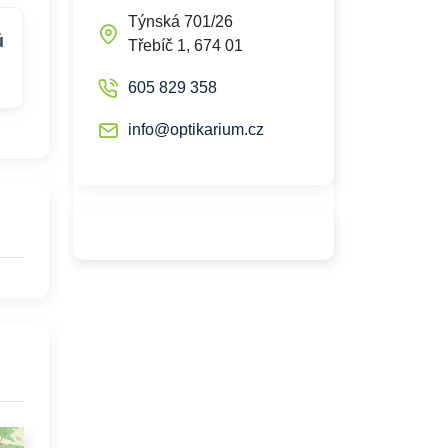
Týnská 701/26
ů
Třebíč 1, 674 01
605 829 358
info@optikarium.cz