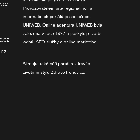
A.CZ
Provozovatelem sítě regionálních a
informačních portálů je společnost
UNIWEB
. Online agentura UNIWEB byla
založená v roce 1997 a poskytuje tvorbu
C.CZ
webů, SEO služby a online marketing.
.CZ
Sledujte také náš
portál o zdraví
a
životním stylu
ZdraveTrendy.cz
.