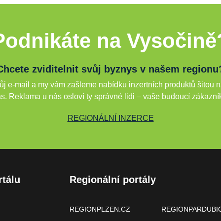
Podnikáte na Vysočině
Chcete zviditelnit svůj byznys v našem regionu
j e-mail a my vám zašleme nabídku inzertních produktů šitou n
s. Reklama u nás osloví ty správné lidi – vaše budoucí zákazní
REGIONÁLNÍ INZERCE
rtálu
Regionální portály
REGIONPLZEN.CZ
REGIONPARDUBI