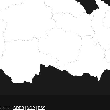
razena |
GDPR
|
VOP
|
RSS