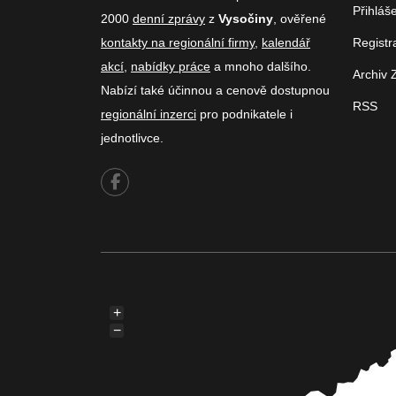
Přihláš
2000
denní zprávy
z
Vysočiny
, ověřené
kontakty na regionální firmy
,
kalendář
Registr
akcí
,
nabídky práce
a mnoho dalšího.
Archiv 
Nabízí také účinnou a cenově dostupnou
RSS
regionální inzerci
pro podnikatele i
jednotlivce.
+
−