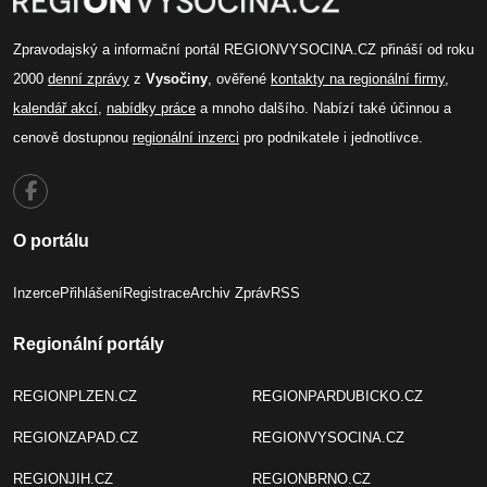
Zpravodajský a informační portál REGIONVYSOCINA.CZ přináší od roku
2000
denní zprávy
z
Vysočiny
, ověřené
kontakty na regionální firmy
,
kalendář akcí
,
nabídky práce
a mnoho dalšího. Nabízí také účinnou a
cenově dostupnou
regionální inzerci
pro podnikatele i jednotlivce.
O portálu
Inzerce
Přihlášení
Registrace
Archiv Zpráv
RSS
Regionální portály
REGIONPLZEN.CZ
REGIONPARDUBICKO.CZ
REGIONZAPAD.CZ
REGIONVYSOCINA.CZ
REGIONJIH.CZ
REGIONBRNO.CZ