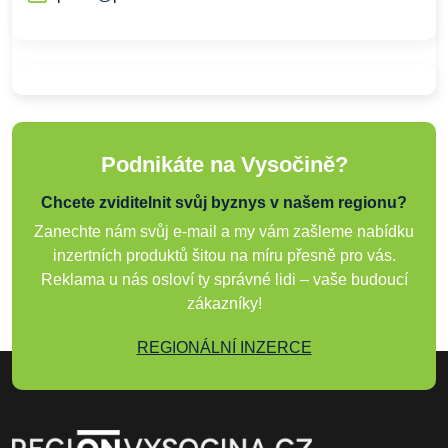
Podnikáte na Vysočině?
Chcete zviditelnit svůj byznys v našem regionu?
Zanechte nám svůj e-mail a my vám zašleme nabídku
inzertních produktů šitou na míru přesně pro vás.
Reklama u nás osloví ty správné lidi – vaše budoucí
zákazníky!
REGIONÁLNÍ INZERCE