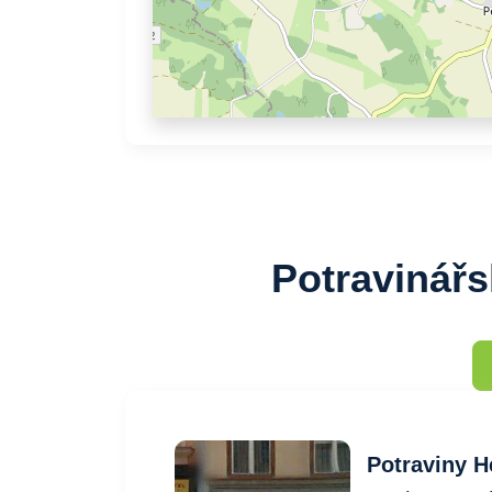
Potravinář
Potraviny H