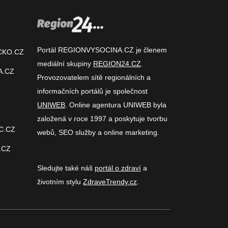
Portál REGIONVYSOCINA.CZ je členem
CKO.CZ
mediální skupiny
REGION24.CZ
.
A.CZ
Provozovatelem sítě regionálních a
informačních portálů je společnost
UNIWEB
. Online agentura UNIWEB byla
založená v roce 1997 a poskytuje tvorbu
C.CZ
webů, SEO služby a online marketing.
.CZ
Sledujte také náš
portál o zdraví
a
životním stylu
ZdraveTrendy.cz
.