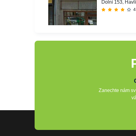
Dolní 153, Havl
4
Zanechte nám svů
vá