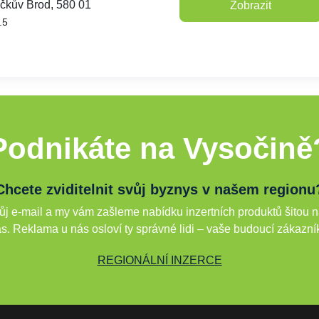
íčkův Brod, 580 01
Zobrazit
.5
Podnikáte na Vysočině
Chcete zviditelnit svůj byznys v našem regionu
j e-mail a my vám zašleme nabídku inzertních produktů šitou n
s. Reklama u nás osloví ty správné lidi – vaše budoucí zákazní
REGIONÁLNÍ INZERCE