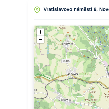
Vratislavovo náměstí 6, No
+
−