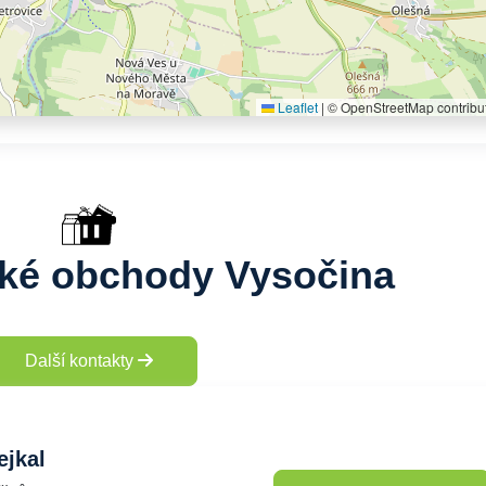
Leaflet
|
© OpenStreetMap contribu
ské obchody Vysočina
Další kontakty
ejkal