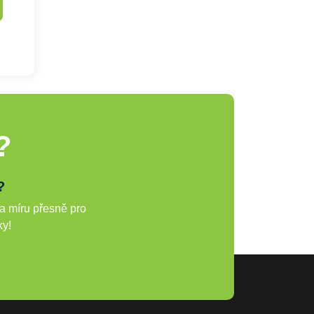
?
?
a míru přesně pro
ky!