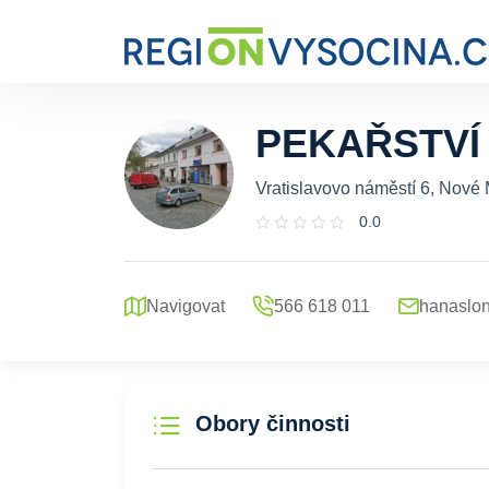
PEKAŘSTVÍ
Vratislavovo náměstí 6, Nové
0.0
Navigovat
566 618 011
hanaslo
Obory činnosti