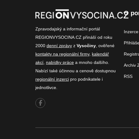
O po
Zpravodajský a informační portál
Inzerce
REGIONVYSOCINA.CZ přináší od roku
Přihláš
2000
denní zprávy
z
Vysočiny
, ověřené
kontakty na regionální firmy
,
kalendář
Registr
akcí
,
nabídky práce
a mnoho dalšího.
Archiv 
Nabízí také účinnou a cenově dostupnou
RSS
regionální inzerci
pro podnikatele i
jednotlivce.