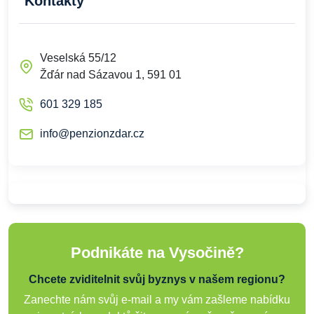
Kontakty
Veselská 55/12
Žďár nad Sázavou 1, 591 01
601 329 185
info@penzionzdar.cz
Podnikáte na Vysočině?
Chcete zviditelnit svůj byznys v našem regionu?
Zanechte nám svůj e-mail a my vám zašleme nabídku