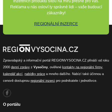
inzertních produktů šitou na míru přesně pro vás.
Reklama u nás osloví ty správné lidi – vaše budoucí
zákazníky!
REGIONÁLNÍ INZERCE
Zpravodajský a informační portál REGIONVYSOCINA.CZ přináší od roku
2000
denní zprávy
z
Vysočiny
, ověřené
kontakty na regionální firmy
,
kalendář akcí
,
nabídky práce
a mnoho dalšího. Nabízí také účinnou a
cenově dostupnou
regionální inzerci
pro podnikatele i jednotlivce.
O portálu