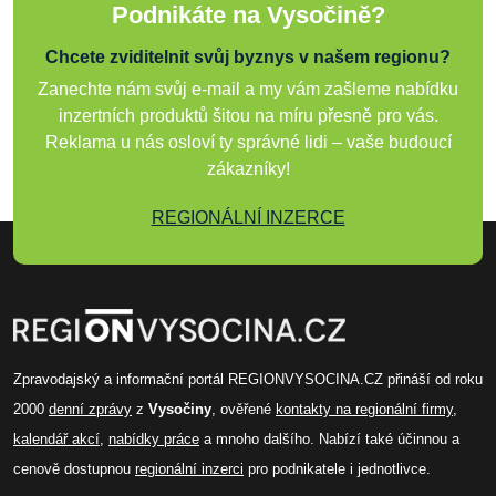
Podnikáte na Vysočině?
Chcete zviditelnit svůj byznys v našem regionu?
Zanechte nám svůj e-mail a my vám zašleme nabídku
inzertních produktů šitou na míru přesně pro vás.
Reklama u nás osloví ty správné lidi – vaše budoucí
zákazníky!
REGIONÁLNÍ INZERCE
Zpravodajský a informační portál REGIONVYSOCINA.CZ přináší od roku
2000
denní zprávy
z
Vysočiny
, ověřené
kontakty na regionální firmy
,
kalendář akcí
,
nabídky práce
a mnoho dalšího. Nabízí také účinnou a
cenově dostupnou
regionální inzerci
pro podnikatele i jednotlivce.