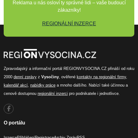
Reklama u nás osloví ty správné lidi – vaše budoucí
zákazníky!
REGIONÁLNÍ INZERCE
Zpravodajský a informační portál REGIONVYSOCINA.CZ přináší od roku
2000
denní zprávy
z
Vysočiny
, ověřené
kontakty na regionální firmy
,
kalendář akcí
,
nabídky práce
a mnoho dalšího. Nabízí také účinnou a
cenově dostupnou
regionální inzerci
pro podnikatele i jednotlivce.
O portálu
Inzerce
Přihlášení
Registrace
Archiv Zpráv
RSS