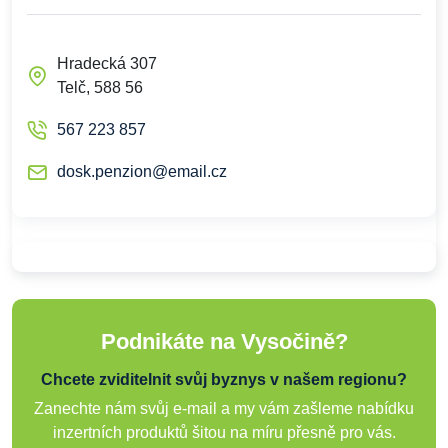
Hradecká 307
Telč, 588 56
567 223 857
dosk.penzion@email.cz
Podnikáte na Vysočině?
Chcete zviditelnit svůj byznys v našem regionu?
Zanechte nám svůj e-mail a my vám zašleme nabídku
inzertních produktů šitou na míru přesně pro vás.