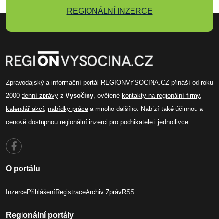
REGIONÁLNÍ INZERCE
Zpravodajský a informační portál REGIONVYSOCINA.CZ přináší od roku
2000
denní zprávy
z
Vysočiny
, ověřené
kontakty na regionální firmy
,
kalendář akcí
,
nabídky práce
a mnoho dalšího. Nabízí také účinnou a
cenově dostupnou
regionální inzerci
pro podnikatele i jednotlivce.
O portálu
Inzerce
Přihlášení
Registrace
Archiv Zpráv
RSS
Regionální portály