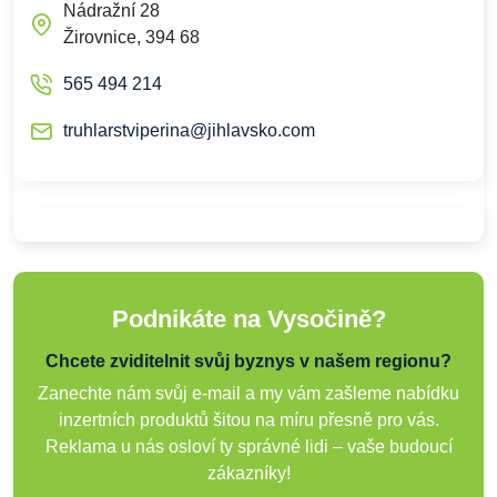
Nádražní 28
Žirovnice, 394 68
565 494 214
truhlarstviperina@jihlavsko.com
Podnikáte na Vysočině?
Chcete zviditelnit svůj byznys v našem regionu?
Zanechte nám svůj e-mail a my vám zašleme nabídku
inzertních produktů šitou na míru přesně pro vás.
Reklama u nás osloví ty správné lidi – vaše budoucí
zákazníky!