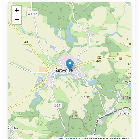
+
−
Leaflet
|
© OpenStreetMap contributors