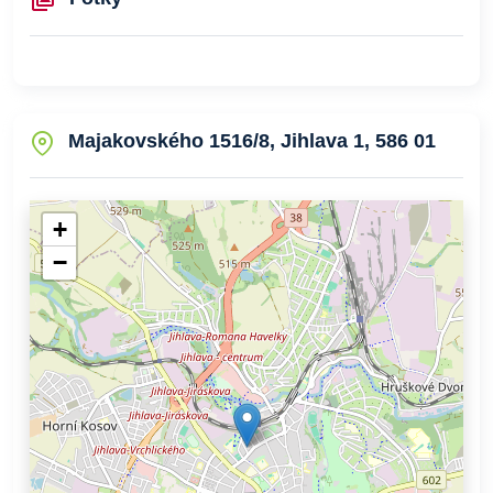
Majakovského 1516/8, Jihlava 1, 586 01
+
−