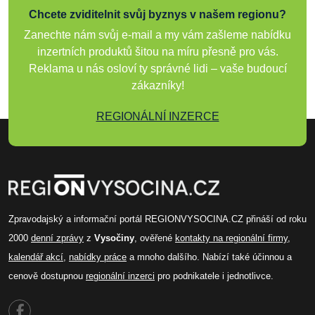
Chcete zviditelnit svůj byznys v našem regionu?
Zanechte nám svůj e-mail a my vám zašleme nabídku
inzertních produktů šitou na míru přesně pro vás.
Reklama u nás osloví ty správné lidi – vaše budoucí
zákazníky!
REGIONÁLNÍ INZERCE
Zpravodajský a informační portál REGIONVYSOCINA.CZ přináší od roku
2000
denní zprávy
z
Vysočiny
, ověřené
kontakty na regionální firmy
,
kalendář akcí
,
nabídky práce
a mnoho dalšího. Nabízí také účinnou a
cenově dostupnou
regionální inzerci
pro podnikatele i jednotlivce.