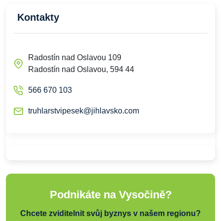
Kontakty
Radostín nad Oslavou 109
Radostín nad Oslavou, 594 44
566 670 103
truhlarstvipesek@jihlavsko.com
Podnikáte na Vysočině?
Chcete zviditelnit svůj byznys v našem regionu?