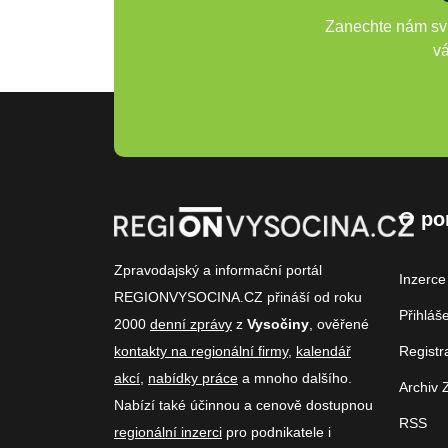
Zanechte nám svů
vá
O po
Zpravodajský a informační portál
Inzerce
REGIONVYSOCINA.CZ přináší od roku
Přihláš
2000
denní zprávy
z
Vysočiny
, ověřené
kontakty na regionální firmy
,
kalendář
Registr
akcí
,
nabídky práce
a mnoho dalšího.
Archiv 
Nabízí také účinnou a cenově dostupnou
RSS
regionální inzerci
pro podnikatele i