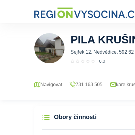
PILA KRUŠI
Sejřek 12, Nedvědice, 592 62
0.0
Navigovat
731 163 505
karelkr
Obory činnosti