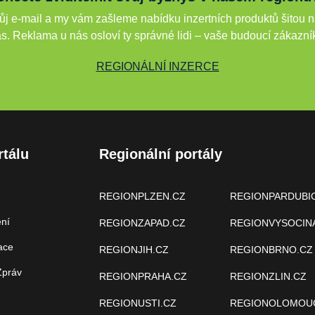
j e-mail a my vám zašleme nabídku inzertních produktů šitou n
s. Reklama u nás osloví ty správné lidi – vaše budoucí zákazní
REGIONÁLNÍ INZERCE
rtálu
Regionální portály
REGIONPLZEN.CZ
REGIONPARDUBI
ení
REGIONZAPAD.CZ
REGIONVYSOCIN
ace
REGIONJIH.CZ
REGIONBRNO.CZ
Zpráv
REGIONPRAHA.CZ
REGIONZLIN.CZ
REGIONUSTI.CZ
REGIONOLOMOU