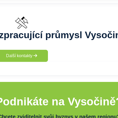
zpracující průmysl Vysoči
Další kontakty
Podnikáte na Vysočině
Chcete zviditelnit svůj byznys v našem regionu