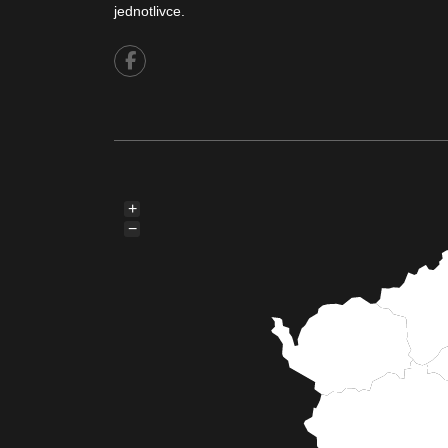
jednotlivce.
+
−