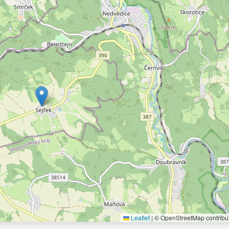
Leaflet
|
© OpenStreetMap contribu