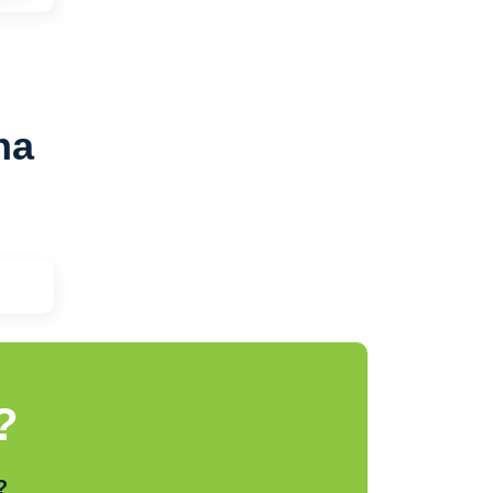
na
?
?