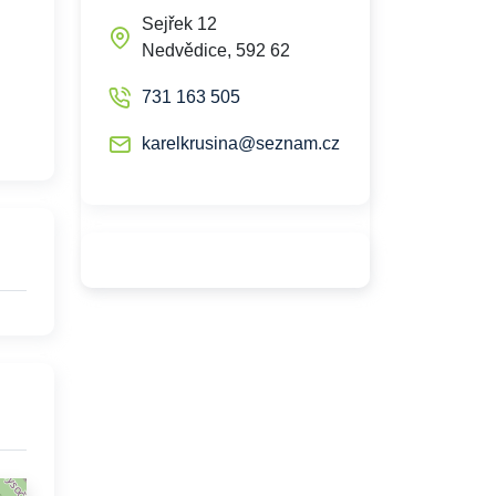
Sejřek 12
Nedvědice, 592 62
731 163 505
karelkrusina@seznam.cz