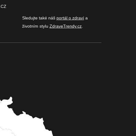
.CZ
Sledujte také náš
portál o zdraví
a
životním stylu
ZdraveTrendy.cz
.