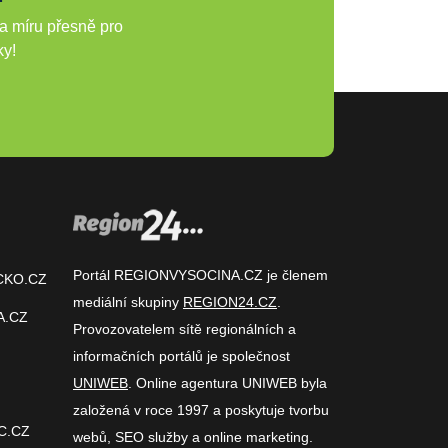
a míru přesně pro
ky!
Portál REGIONVYSOCINA.CZ je členem
CKO.CZ
mediální skupiny
REGION24.CZ
.
A.CZ
Provozovatelem sítě regionálních a
informačních portálů je společnost
UNIWEB
. Online agentura UNIWEB byla
založená v roce 1997 a poskytuje tvorbu
C.CZ
webů, SEO služby a online marketing.