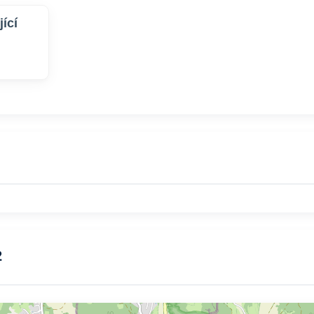
ící
2