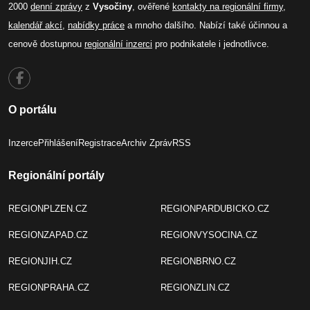
2000
denní zprávy
z
Vysočiny
, ověřené
kontakty na regionální firmy
,
kalendář akcí
,
nabídky práce
a mnoho dalšího. Nabízí také účinnou a
cenově dostupnou
regionální inzerci
pro podnikatele i jednotlivce.
O portálu
Inzerce
Přihlášení
Registrace
Archiv Zpráv
RSS
Regionální portály
REGIONPLZEN.CZ
REGIONPARDUBICKO.CZ
REGIONZAPAD.CZ
REGIONVYSOCINA.CZ
REGIONJIH.CZ
REGIONBRNO.CZ
REGIONPRAHA.CZ
REGIONZLIN.CZ