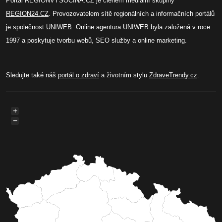
Portál REGIONVYSOCINA.CZ je členem mediální skupiny
REGION24.CZ
. Provozovatelem sítě regionálních a informačních portálů
je společnost
UNIWEB
. Online agentura UNIWEB byla založená v roce
1997 a poskytuje tvorbu webů, SEO služby a online marketing.
Sledujte také náš
portál o zdraví
a životním stylu
ZdraveTrendy.cz
.
+
−