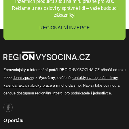
inzertních produktů šitou na míru přesně pro vás.
Reklama u nás osloví ty správné lidi – vaše budoucí
zákazníky!
REGIONÁLNÍ INZERCE
Zpravodajský a informační portál REGIONVYSOCINA.CZ přináší od roku
2000
denní zprávy
z
Vysočiny
, ověřené
kontakty na regionální firmy
,
kalendář akcí
,
nabídky práce
a mnoho dalšího. Nabízí také účinnou a
cenově dostupnou
regionální inzerci
pro podnikatele i jednotlivce.
O portálu