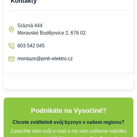
Kontakty
Srázná 444
Moravské Budějovice 2, 676 02
603 542 045
montaze@pmh-elektro.cz
Podnikáte na Vysočině?
Chcete zviditelnit svůj byznys v našem regionu?
Zanechte nám svůj e-mail a my vám zašleme nabídku